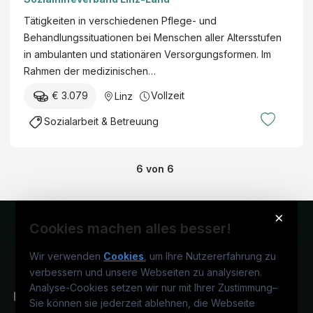
Tätigkeiten in verschiedenen Pflege- und
Behandlungssituationen bei Menschen aller Altersstufen
in ambulanten und stationären Versorgungsformen. Im
Rahmen der medizinischen…
€ 3.079
Vollzeit
Linz
Sozialarbeit & Betreuung
6
von
6
×
Cookies machen alles besser!
Wir verwenden
Cookies
, um Ihre Nutzererfahrung zu
verbessern und unsere Webseiten zu analysieren.
Analyse-Cookies setzen wir nur mit Ihrer Zustimmung
–
Sie können sie jederzeit ablehnen, die Webseite