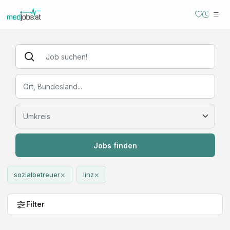
Jobs finden
×
×
sozialbetreuer
linz
Filter