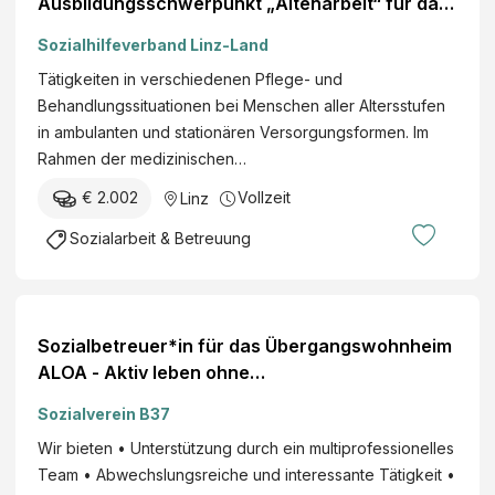
Ausbildungsschwerpunkt „Altenarbeit“ für das
Apalliker-Kompetenzzentrum ZBP Haid
Sozialhilfeverband Linz-Land
weiterlesen
Tätigkeiten in verschiedenen Pflege- und
Behandlungssituationen bei Menschen aller Altersstufen
in ambulanten und stationären Versorgungsformen. Im
Rahmen der medizinischen…
€ 2.002
Vollzeit
Linz
Sozialarbeit & Betreuung
Sozialbetreuer*in für das Übergangswohnheim
ALOA - Aktiv leben ohne
AlkoholStunden/Woche, ab
Sozialverein B37
Wir bieten • Unterstützung durch ein multiprofessionelles
Team • Abwechslungsreiche und interessante Tätigkeit •