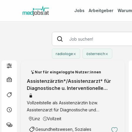
Jobs
Arbeitgeber
Waru
×
×
radiologe
österreich
Nur für eingeloggte Nutzer:innen
Assistenzärztin*/Assistenzarzt* für
Diagnostische u. Interventionelle
Radiologie
Vollzeitstelle als Assistenzärztin bzw.
Assistenzarzt für Diagnostische und
Interventionelle Radiologie am Ordensklinikum
Linz
Vollzeit
Linz mit Fokus auf Röntgen, CT, MR,
Gesundheitswesen, Soziales
Angiographie, PET/CT, Ultraschall,