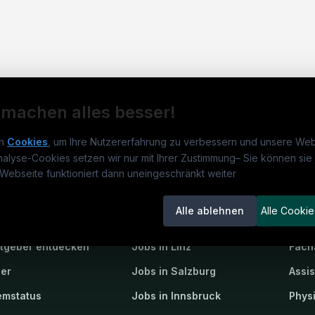
 machen alles besser!
n
Cookies
, um Ihre Nutzererfahrung zu verbessern und unsere Web
nalyse-Cookies setzen wir nur mit Ihrer Zustimmung
–
Sie können sie 
obs.at
Jobs
Beli
Webseite funktioniert dann uneingeschränkt weiter
um
medjobs.at
?
Jobs in Wien
DGK
Alle ablehnen
Alle Cookie
lenausschreibungen
Jobs in Graz
Pfle
itgeber entdecken
Jobs in Linz
Fach
ner
Jobs in Salzburg
Assi
emstatus
Jobs in Innsbruck
Phys