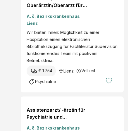
Oberärztin/Oberarzt für
Psychiatrie und
A. ö. Bezirkskrankenhaus
Psychotherapeutische
Lienz
Medizin oder
Wir bieten Ihnen: Möglichkeit zu einer
Allgemeinmediziner/Allge
Hospitation einen elektronischen
meinmedizinerin
Bibliothekszugang für Fachliteratur Supervision
funktionierendes Team mit positivem
Betriebsklima…
€ 1.754
Vollzeit
Lienz
Psychiatrie
Assistenzarzt/ -ärztin für
Psychiatrie und
Psychotherapeutische
A. ö. Bezirkskrankenhaus