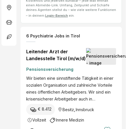
Kostenlos und jederzeit kündbar – jede Mail enthält
einen Abmelde-Link. Umfang, Zeitpunkt und Schärfe
deines Agenten stellst du – wie viele weitere Funktionen
– in deinem
Login-Bereich
ein.
6
Psychiatrie
Jobs
in Tirol
Leitender Arzt der
Landesstelle Tirol (m/w/d)
Pensionsversicherung
Wir bieten eine sinnstiftende Tätigkeit in einer
sozialen Organisation und zahlreiche Vorteile
eines öffentlichen Arbeitgebers. Wir sind ein
krisensicherer Arbeitgeber auch in…
€ 8.412
Besitz
,
Innsbruck
Vollzeit
Innere Medizin