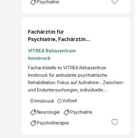
Psychiatrie
Fachärzt:in für
Psychiatrie, Fachärzt:in
für Psychiatrie und
VITREA Rehazentrum
Psychotherapeutische
Innsbruck
Medizin, Fachärzt:in
Facharztstelle im VITREA Rehazentrum
Psychiatrie und
Innsbruck für ambulante psychiatrische
Neurologie (m/w/d)
Rehabilitation. Fokus auf Aufnahme-, Zwischen-
und Enduntersuchungen, individuelle…
Vollzeit
Innsbruck
Neurologie
Psychiatrie
Psychotherapie