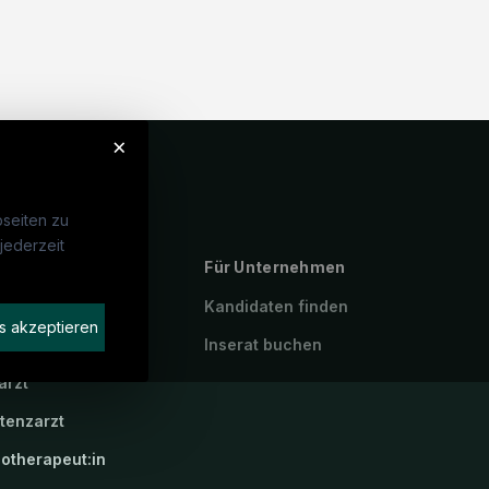
×
seiten zu
jederzeit
ebte Suchen
Für Unternehmen
P
Kandidaten finden
s akzeptieren
geassistenz
Inserat buchen
arzt
stenzarzt
iotherapeut:in