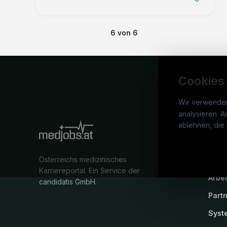
Weiterentwick …
6
von
6
Cookies
Wir verwende
analysieren. A
medj
ablehnen, die 
War
Österreichs medizinisches
Stel
Karriereportal.
Ein Service der
Arbe
candidatis GmbH.
Part
Syst