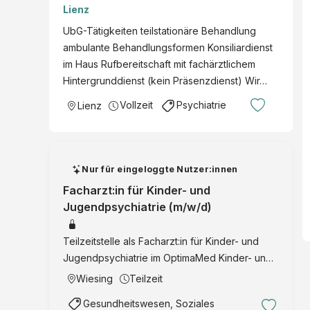
Medizin
Lienz
UbG-Tätigkeiten teilstationäre Behandlung
ambulante Behandlungsformen Konsiliardienst
im Haus Rufbereitschaft mit fachärztlichem
Hintergrunddienst (kein Präsenzdienst) Wir…
Vollzeit
Psychiatrie
Lienz
Nur für eingeloggte Nutzer:innen
Facharzt:in für Kinder- und
Jugendpsychiatrie (m/w/d)
Teilzeitstelle als Facharzt:in für Kinder- und
Jugendpsychiatrie im OptimaMed Kinder- und
Jugend-Rehabilitationszentrum Wiesing mit
Wiesing
Teilzeit
Patient:innenbetreuung, Therapieplanung,
Gesundheitswesen, Soziales
interdisziplinärer Abstimmung und