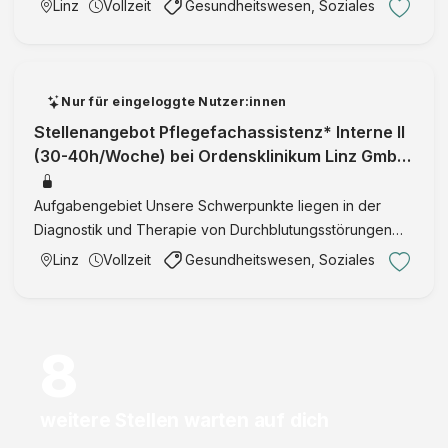
Linz
Vollzeit
Gesundheitswesen, Soziales
versorgen und zu betreuen. Das Besondere an dieser
Arbeit sind sowohl die …
Nur für eingeloggte Nutzer:innen
Stellenangebot Pflegefachassistenz* Interne II
(30-40h/Woche) bei Ordensklinikum Linz GmbH
Barmherzige Schwestern
Aufgabengebiet Unsere Schwerpunkte liegen in der
Diagnostik und Therapie von Durchblutungsstörungen
mittels Herzkatheter, in der Abklärung und Behandlung
Linz
Vollzeit
Gesundheitswesen, Soziales
von Herzklappen- und Herzmuskelerkrankungen, dem
Lungenhochdruck s …
8
weitere Stellen warten auf dich