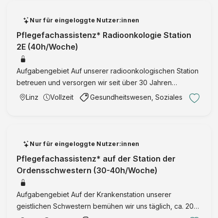
Nur für eingeloggte Nutzer:innen
Pflegefachassistenz* Radioonkologie Station
2E (40h/Woche)
Aufgabengebiet Auf unserer radioonkologischen Station
betreuen und versorgen wir seit über 30 Jahren
Patient*innen mit Tumorerkrankungen aus den
Linz
Vollzeit
Gesundheitswesen, Soziales
unterschiedlichsten Fachbereichen, wie z.B. Urologie,
HNO, Gynäkologie, Neu …
Nur für eingeloggte Nutzer:innen
Pflegefachassistenz* auf der Station der
Ordensschwestern (30-40h/Woche)
Aufgabengebiet Auf der Krankenstation unserer
geistlichen Schwestern bemühen wir uns täglich, ca. 20
Ordensfrauen pflegerisch auf hohem Niveau zu