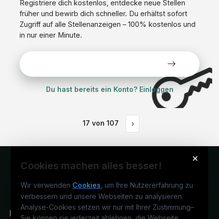
Registriere dich kostenlos, entdecke neue Stellen
früher und bewirb dich schneller. Du erhältst sofort
Zugriff auf alle Stellenanzeigen – 100% kostenlos und
in nur einer Minute.
Alle Stellen kostenlos ansehen
Du hast bereits ein Konto? Einloggen
17
von
107
›
×
Cookies machen alles besser!
Wir verwenden
Cookies
, um Ihre Nutzererfahrung zu
verbessern und unsere Webseiten zu analysieren.
Analyse-Cookies setzen wir nur mit Ihrer Zustimmung
–
Sie können sie jederzeit ablehnen, die Webseite