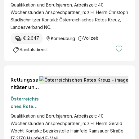
Kreuz
Qualifikation und Berufsjahren. Arbeitszeit: 40
VZ,
Wochenstunden Ansprechpartner_in: z.H. Herrn Christoph
Korneubur
Stadtschmitzer Kontakt: Österreichisches Rotes Kreuz,
g
Landesverband NÖ…
€ 2.647
Vollzeit
Korneuburg
Sanitätsdienst
Rettungssa
nitäter und
Sanitätsein
Österreichis
satzfahrer
ches Rotes
(m/w/x),
Kreuz
Qualifikation und Berufsjahren. Arbeitszeit: 40
VZ,
Wochenstunden Ansprechpartner_in: z.H. Herrn Gerald
Hainfeld
Wöchtl Kontakt: Bezirksstelle Hainfeld Ramsauer Straße
17 3170 Hainfeld E-Mail…