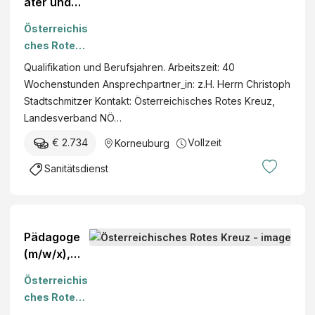
äter und
Sanitätsein
Österreichis
satzfahrer
ches Rotes
(m/w/x),
Kreuz
Qualifikation und Berufsjahren. Arbeitszeit: 40
VZ,
Wochenstunden Ansprechpartner_in: z.H. Herrn Christoph
Korneubur
Stadtschmitzer Kontakt: Österreichisches Rotes Kreuz,
g -
Landesverband NÖ…
befristete
Sommerver
€ 2.734
Vollzeit
Korneuburg
tretung
Sanitätsdienst
Pädagoge
(m/w/x),
TZ,
Österreichis
Lerntreff
ches Rotes
Wiener
Kreuz