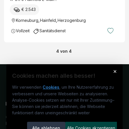
€ 2.543
Korneuburg
,
Hainfeld
,
Herzogenburg
Vollzeit
Sanitätsdienst
4
von
4
×
Cookies machen alles besser!
Wir verwenden
Cookies
, um Ihre Nutzererfahrung zu
verbessern und unsere Webseiten zu analysieren.
Analyse-Cookies setzen wir nur mit Ihrer Zustimmung
–
Sie können sie jederzeit ablehnen, die Webseite
funktioniert dann uneingeschränkt weiter
Österreichs medizinisches
Karriereportal.
Ein Service der
Alle ablehnen
Alle Cookies akzeptieren