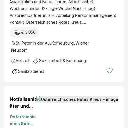
Qualifikation und Berufsjahren. Arbeitszeit: 6
Neudorf
Wochenstunden (2-Tage-Woche Nachmittag)
Ansprechpartner_in: z.H. Abteilung Personalmanagement
Kontakt: Österreichisches Rotes Kreuz,…
€ 3.056
St. Peter in der Au
,
Korneuburg
,
Wiener
Neudorf
Vollzeit
Sozialarbeit & Betreuung
Sanitätsdienst
Notfallsanit
äter und
Sanitätsein
Österreichis
satzfahrer
ches Rotes
(m/w/x),