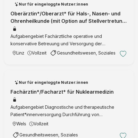
z
Nur für eingeloggte Nutzer:innen
i
Oberärztin*/Oberarzt* für Hals-, Nasen- und
g
Ohrenheilkunde (mit Option auf Stellvertretung
e
des Abteilungsleiters)
r
Aufgabengebiet Fachärztliche operative und
V
konservative Betreuung und Versorgung der
e
Patient*innen Anleitung von hochmotivierten Ärztinnen*
Linz
Vollzeit
Gesundheitswesen, Soziales
r
und Ärzten* in ihrer Ausbildung Option zur Anstellung als
e
leitende Oberärztin*/l …
i
n
Nur für eingeloggte Nutzer:innen
f
ü
Fachärztin*/Facharzt* für Nuklearmedizin
r
I
Aufgabengebiet Diagnostische und therapeutische
n
Patient*innenversorgung Durchführung von
t
Radionuklidtherapien im ambulanten Setting
Wels
Vollzeit
e
Interdisziplinäre Zusammenarbeit mit anderen klinischen
Gesundheitswesen, Soziales
r
Fächern in Tumorboards Kontinuie …