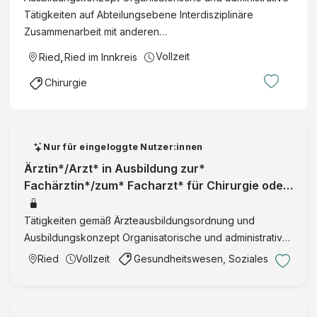
e
:
Tätigkeiten auf Abteilungsebene Interdisziplinäre
r
i
Zusammenarbeit mit anderen…
S
n
y
Vollzeit
Ried
,
Ried im Innkreis
(
n
m
Chirurgie
d
/
r
w
o
/
m
d
Nur für eingeloggte Nutzer:innen
–
)
Ärztin*/Arzt* in Ausbildung zur*
g
Fachärztin*/zum* Facharzt* für Chirurgie oder
e
Fachärztin*/Facharzt für Chirurgie
m
Tätigkeiten gemäß Ärzteausbildungsordnung und
e
Ausbildungskonzept Organisatorische und administrative
i
Tätigkeiten auf Abteilungsebene Interdisziplinäre
n
Ried
Vollzeit
Gesundheitswesen, Soziales
Zusammenarbeit mit anderen Abteilungen Teilnahme an
n
vom Unternehmen g …
ü
t