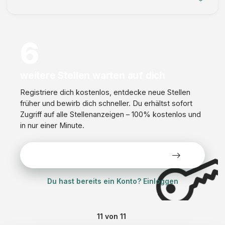
d
i
s
6
z
i
p
weitere Stellen warten auf dich
l
Registriere dich kostenlos, entdecke neue Stellen
i
früher und bewirb dich schneller. Du erhältst sofort
n
Zugriff auf alle Stellenanzeigen – 100% kostenlos und
ä
in nur einer Minute.
r
e
G
Alle Stellen kostenlos ansehen
e
r
Du hast bereits ein Konto? Einloggen
o
n
t
11
von
11