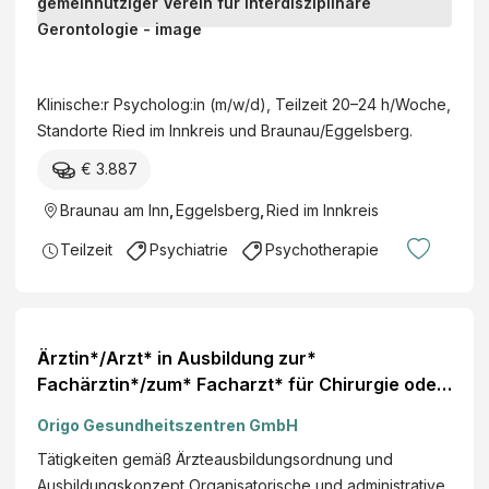
l
i
M
n
A
i
S
Klinische:r Psycholog:in (m/w/d), Teilzeit 20–24 h/Woche,
s
–
Standorte Ried im Innkreis und Braunau/Eggelsberg.
c
M
h
€ 3.887
o
e
r
Braunau am Inn
,
Eggelsberg
,
Ried im Innkreis
:
b
r
Teilzeit
Psychiatrie
Psychotherapie
u
P
s
s
A
y
l
c
Ärztin*/Arzt* in Ausbildung zur*
z
h
Fachärztin*/zum* Facharzt* für Chirurgie oder
h
o
Fachärztin*/Facharzt für Chirurgie
e
l
Origo Gesundheitszentren GmbH
i
o
Tätigkeiten gemäß Ärzteausbildungsordnung und
m
g
Ausbildungskonzept Organisatorische und administrative