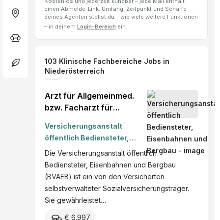
Kostenlos und jederzeit kündbar – jede Mail enthält
einen Abmelde-Link. Umfang, Zeitpunkt und Schärfe
deines Agenten stellst du – wie viele weitere Funktionen
– in deinem
Login-Bereich
ein.
103
Klinische Fachbereiche
Jobs
in
Niederösterreich
Arzt für Allgemeinmed.
bzw. Facharzt für
Allgemein- und
Versicherungsanstalt
Familienmedizin (m/w/d) -
öffentlich Bediensteter,
Teilzeit möglich
Eisenbahnen und Bergbau
Die Versicherungsanstalt öffentlich
Bediensteter, Eisenbahnen und Bergbau
(BVAEB) ist ein von den Versicherten
selbstverwalteter Sozialversicherungsträger.
Sie gewährleistet…
€ 6.997