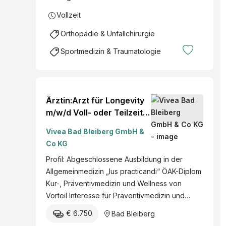
Vollzeit
Orthopädie & Unfallchirurgie
Sportmedizin & Traumatologie
Ärztin:Arzt für Longevity
m/w/d Voll- oder Teilzeit
nach Absprache Bad
Vivea Bad Bleiberg GmbH &
Bleiberg Kärnten mehr
Co KG
Profil: Abgeschlossene Ausbildung in der
Allgemeinmedizin „Ius practicandi“ ÖAK-Diplom
Kur-, Präventivmedizin und Wellness von
Vorteil Interesse für Präventivmedizin und…
€ 6.750
Bad Bleiberg