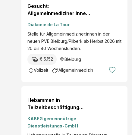
Gesucht:
Allgemeinmediziner:innen
mit Kompetenz und Herz
Diakonie de La Tour
in Bleiburg
Stelle für Allgemeinmediziner:innen in der
neuen PVE Bleiburg/Pliberk ab Herbst 2026 mit
20 bis 40 Wochenstunden.
€ 5.152
Bleiburg
Vollzeit
Allgemeinmedizin
Hebammen in
Teilzeitbeschäftigung
(m/w/d)
KABEG gemeinnützige
Dienstleistungs-GmbH