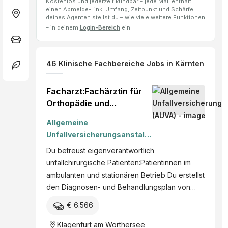
Kostenlos und jederzeit kündbar – jede Mail enthält
einen Abmelde-Link. Umfang, Zeitpunkt und Schärfe
deines Agenten stellst du – wie viele weitere Funktionen
– in deinem
Login-Bereich
ein.
46
Klinische Fachbereiche
Jobs
in Kärnten
Facharzt:Fachärztin für
Orthopädie und
Traumatologie
Allgemeine
Unfallversicherungsanstalt
(AUVA)
Du betreust eigenverantwortlich
unfallchirurgische Patienten:Patientinnen im
ambulanten und stationären Betrieb Du erstellst
den Diagnosen- und Behandlungsplan von…
€ 6.566
Klagenfurt am Wörthersee