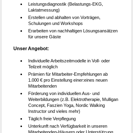
Facharzt
Assistenzarzt
Physiotherapeut:in
Allgemeinmedizin
Für Unternehmen
Kandidaten finden
Inserat buchen
©
medjobs.at
2026
Impressum
AGB
Datenschutz
Cookie-Einstellungen