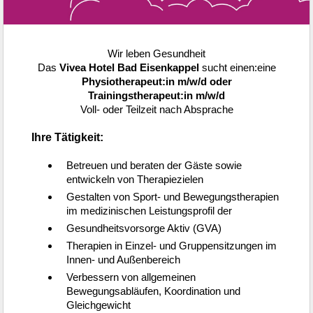
Arbeitgeber entdecken
Partner
Systemstatus
Jobs
Jobs in Wien
Jobs in Graz
Jobs in Linz
Jobs in Salzburg
Jobs in Innsbruck
Jobs in Klagenfurt
Beliebte Suchen
DGKP
Pflegeassistenz