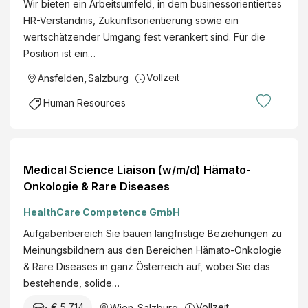
e
Wir bieten ein Arbeitsumfeld, in dem businessorientiertes
s
i
I
r
HR-Verständnis, Zukunftsorientierung sowie ein
i
c
N
S
wertschätzender Umgang fest verankert sind. Für die
n
h
A
a
Position ist ein…
e
s
G
l
s
l
Vollzeit
Ansfelden
,
Salzburg
-
z
s
e
A
b
Human Resources
P
i
u
u
a
t
t
r
r
u
o
g
t
n
b
e
Medical Science Liaison (w/m/d) Hämato-
n
g
a
r
Onkologie & Rare Diseases
e
(
h
L
r
m
HealthCare Competence GmbH
n
a
:
/
e
n
Aufgabenbereich Sie bauen langfristige Beziehungen zu
i
w
n
d
Meinungsbildnern aus den Bereichen Hämato-Onkologie
n
/
-
e
& Rare Diseases in ganz Österreich auf, wobei Sie das
f
x
u
s
bestehende, solide…
ü
)
n
r
r
f
€ 5.714
Vollzeit
Wien
,
Salzburg