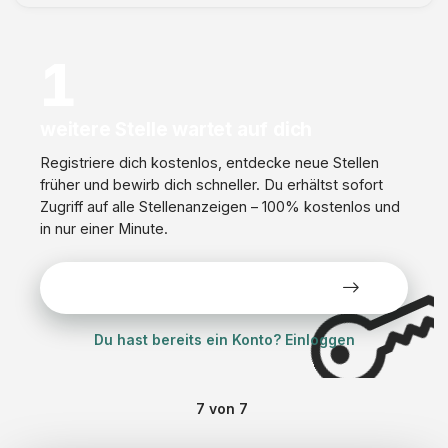
s
e
1
l
l
s
weitere Stelle wartet auf dich
c
Registriere dich kostenlos, entdecke neue Stellen
h
früher und bewirb dich schneller. Du erhältst sofort
a
Zugriff auf alle Stellenanzeigen – 100% kostenlos und
f
in nur einer Minute.
t
Alle Stellen kostenlos ansehen
Du hast bereits ein Konto? Einloggen
7
von
7