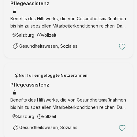
l
i
Pflegeassistenz
a
l
l
n
s
p
Benefits des Hilfswerks, die von Gesundheitsmaßnahmen
z
c
ä
bis hin zu speziellen Mitarbeiterkonditionen reichen. Das
i
h
d
bringen Sie mit: Ihre Basis für den Erfolg Für die
e
Salzburg
Vollzeit
a
a
Pflegelehre suchen wir Persönlichkeiten, die
r
f
g
Gesundheitswesen, Soziales
professionel …
u
t
o
n
(
g
g
m
i
s
/
k
Nur für eingeloggte Nutzer:innen
-
w
Pflegeassistenz
A
/
k
d
Benefits des Hilfswerks, die von Gesundheitsmaßnahmen
t
)
bis hin zu speziellen Mitarbeiterkonditionen reichen. Das
i
bringen Sie mit: Ihre Basis für den Erfolg Für die
e
Salzburg
Vollzeit
Pflegelehre suchen wir Persönlichkeiten, die
n
Gesundheitswesen, Soziales
professionel …
g
e