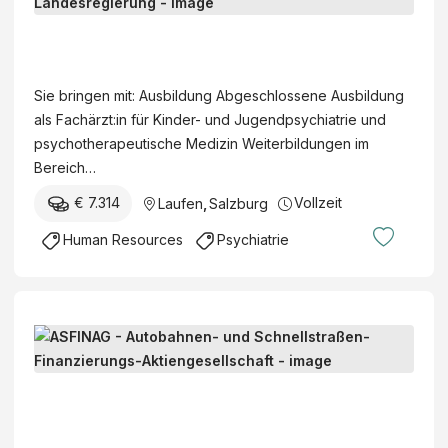
e
d
L
i
a
z
n
Sie bringen mit: Ausbildung Abgeschlossene Ausbildung
i
d
als Fachärzt:in für Kinder- und Jugendpsychiatrie und
n
S
psychotherapeutische Medizin Weiterbildungen im
i
a
Bereich…
s
l
c
€ 7.314
Vollzeit
Laufen
,
Salzburg
z
h
b
Human Resources
Psychiatrie
e
u
F
r
a
g
c
-
H
h
A
R
b
m
-
e
A
t
B
r
S
d
u
e
F