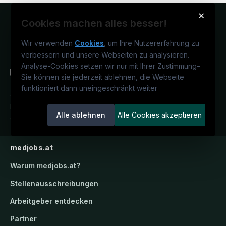
×
Cookies machen alles besser!
Wir verwenden
Cookies
, um Ihre Nutzererfahrung zu
verbessern und unsere Webseiten zu analysieren.
Analyse-Cookies setzen wir nur mit Ihrer Zustimmung
–
Sie können sie jederzeit ablehnen, die Webseite
funktioniert dann uneingeschränkt weiter
Österreichs medizinisches
Karriereportal.
Ein Service der
Alle ablehnen
Alle Cookies akzeptieren
candidatis GmbH.
medjobs.at
Warum
medjobs.at
?
Stellenausschreibungen
Arbeitgeber entdecken
Partner