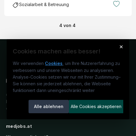
Sozialarbeit & Betreuung
4
von
4
×
Cookies machen alles besser!
Wir verwenden
Cookies
, um Ihre Nutzererfahrung zu
verbessern und unsere Webseiten zu analysieren.
Analyse-Cookies setzen wir nur mit Ihrer Zustimmung
–
Sie können sie jederzeit ablehnen, die Webseite
funktioniert dann uneingeschränkt weiter
Österreichs medizinisches
Karriereportal.
Ein Service der
Alle ablehnen
Alle Cookies akzeptieren
candidatis GmbH.
medjobs.at