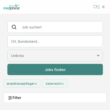
Jobs finden
×
×
anästhesiepfleger
österreich
Filter