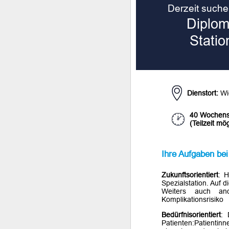
©
medjobs.at
2026
Impressum
AGB
Datenschutz
Cookie-