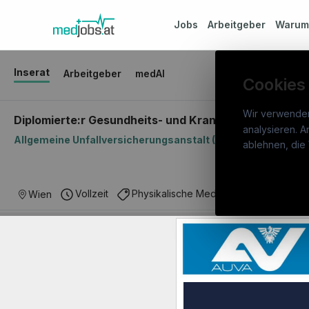
Jobs
Arbeitgeber
Waru
Inserat
Arbeitgeber
medAI
Cookies
Wir verwende
Diplomierte:r Gesundheits- und Krankenpfleger:in - S
analysieren. A
Allgemeine Unfallversicherungsanstalt (AUVA)
medj
ablehnen, die 
War
Österreichs medizinisches
Stel
Vollzeit
Physikalische Medizin & Rehabilitation
Wien
Karriereportal.
Ein Service der
Arbe
candidatis GmbH.
Part
Syst