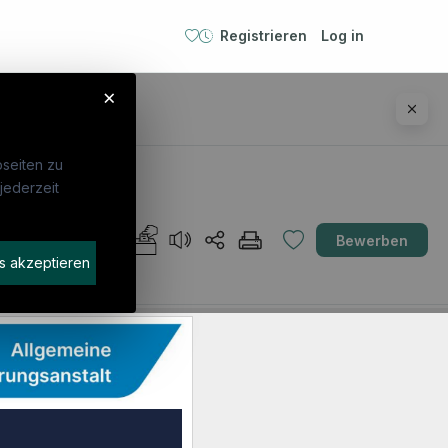
Registrieren
Log in
×
seiten zu
jederzeit
ebte Suchen
Für Unternehmen
AT
Bewerben
P
Kandidaten finden
s akzeptieren
geassistenz
Inserat buchen
arzt
stenzarzt
iotherapeut:in
emeinmedizin