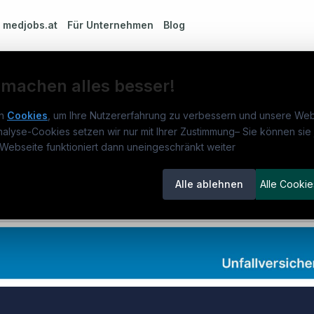
m
medjobs.at
Für Unternehmen
Blog
 machen alles besser!
n
Cookies
, um Ihre Nutzererfahrung zu verbessern und unsere Web
tation CRCU (Complex Rehabilitation Care Unit)
nalyse-Cookies setzen wir nur mit Ihrer Zustimmung
–
Sie können sie 
obs.at
Jobs
Beli
Webseite funktioniert dann uneingeschränkt weiter
um
medjobs.at
?
Jobs in Wien
DGK
Alle ablehnen
Alle Cookie
lenausschreibungen
Jobs in Graz
Pfle
DGKS / DGKP
Sozialarbeit & Betreuung
€ 3.955
itgeber entdecken
Jobs in Linz
Fach
ner
Jobs in Salzburg
Assi
emstatus
Jobs in Innsbruck
Phys
Jobs in Klagenfurt
Allg