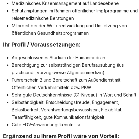
Medizinisches Krisenmanagement auf Landesebene
Facharzt
Schutzimpfungen im Rahmen öffentlicher Impfprogramme und
reisemedizinische Beratungen
Assistenzarzt
Mitarbeit bei der Weiterentwicklung und Umsetzung von
Physiotherapeut:in
öffentlichen Gesundheitsprogrammen
Allgemeinmedizin
Ihr Profil / Voraussetzungen:
Für Unternehmen
Abgeschlossenes Studium der Humanmedizin
Berechtigung zur selbstständigen Berufsausübung (ius
Kandidaten finden
practicandi, vorzugsweise Allgemeinmedizin)
Inserat buchen
Führerschein B und Bereitschaft zum Außendienst mit
Öffentlichen Verkehrsmitteln bzw. PKW
Sehr gute Deutschkenntnisse (C1-Niveau) in Wort und Schrift
Selbständigkeit, Entscheidungsfreude, Engagement,
©
medjobs.at
2026
Impressum
AGB
Datenschutz
Belastbarkeit, Verantwortungsbewusstsein, Flexibilität,
Cookie-Einstellungen
Teamfähigkeit, gute Kommunikationsfähigkeit
Gute EDV-Anwendungskenntnisse
Ergänzend zu Ihrem Profil wäre von Vorteil: