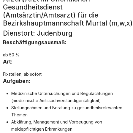
Arbeitgeber entdecken
Gesundheitsdienst
Partner
(Amtsärztin/Amtsarzt) für die
Systemstatus
Bezirkshauptmannschaft Murtal (m,w,x)
Dienstort: Judenburg
Jobs
Beschäftigungsausmaß:
Jobs in Wien
ab 50 %
Jobs in Graz
Art:
Jobs in Linz
Fixstellen, ab sofort
Jobs in Salzburg
Aufgaben:
Jobs in Innsbruck
Medizinische Untersuchungen und Begutachtungen
Jobs in Klagenfurt
(medizinische Amtssachverständigentätigkeit)
Stellungnahmen und Beratung zu gesundheitsrelevanten
Beliebte Suchen
Themen
Abklärung, Management und Vorbeugung von
DGKP
meldepflichtigen Erkrankungen
Pflegeassistenz