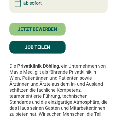
Facharzt
Assistenzarzt
Physiotherapeut:in
Allgemeinmedizin
Für Unternehmen
Kandidaten finden
Inserat buchen
©
medjobs.at
2026
Impressum
AGB
Datenschutz
Cookie-Einstellungen