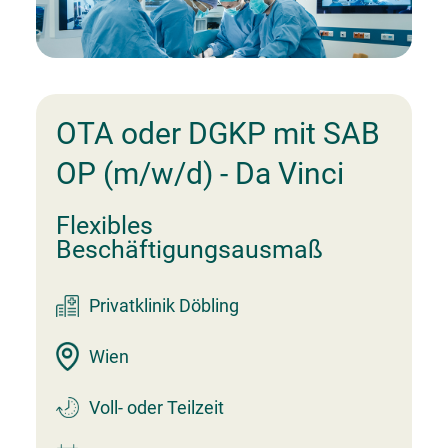
Arbeitgeber entdecken
Partner
Systemstatus
Jobs
Jobs in Wien
Jobs in Graz
Jobs in Linz
Jobs in Salzburg
Jobs in Innsbruck
Jobs in Klagenfurt
Beliebte Suchen
DGKP
Pflegeassistenz