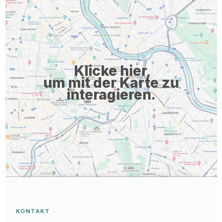
auch für Familie und Freunde Einkaufsplattform mit Rabatten in
über 80 Marken-Onlineshops Bike-Leasing für die
Finanzierung des persönlichen Fahrrads oder E-Bikes Team-
Events, Gewinnspiele und ...
Klicke hier,
um mit der Karte zu
interagieren.
KONTAKT