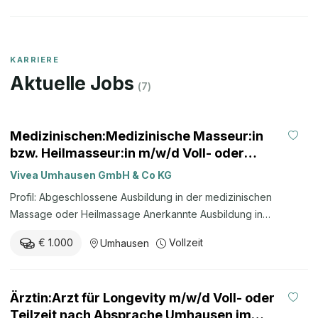
KARRIERE
Aktuelle Jobs
(
7
)
Medizinischen:Medizinische Masseur:in
bzw. Heilmasseur:in m/w/d Voll- oder
Teilzeit nach Absprache Umhausen im
Vivea Umhausen GmbH & Co KG
Ötztal Tirol mehr
Profil: Abgeschlossene Ausbildung in der medizinischen
Massage oder Heilmassage Anerkannte Ausbildung in
Österreich (Nostrifikation) Zusatzausbildungen Elektrotherapie
€ 1.000
Vollzeit
Umhausen
sowie Hydro- und Balneotherapie von Vorteil Berufserfahrung
von Vorteil Verlässlichkeit und Hilfsbereitschaft EDV-Kenntnisse
Deutschkenntnisse B2 Unser Angebot: Individuelle
Ärztin:Arzt für Longevity m/w/d Voll- oder
Arbeitszeitmodelle in Voll- oder Teilzeit möglich Prämien für
Teilzeit nach Absprache Umhausen im
Mitarbeiter-Empfehlungen ab 1.000 € pro Einstellung