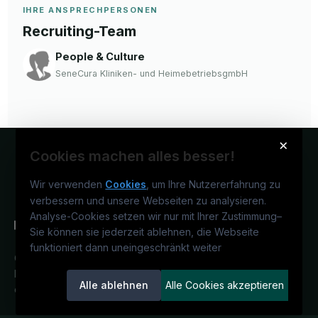
IHRE ANSPRECHPERSONEN
Recruiting-Team
People & Culture
SeneCura Kliniken- und HeimebetriebsgmbH
×
Cookies machen alles besser!
Wir verwenden
Cookies
, um Ihre Nutzererfahrung zu
verbessern und unsere Webseiten zu analysieren.
Analyse-Cookies setzen wir nur mit Ihrer Zustimmung
–
Sie können sie jederzeit ablehnen, die Webseite
funktioniert dann uneingeschränkt weiter
Österreichs medizinisches
Karriereportal.
Ein Service der
Alle ablehnen
Alle Cookies akzeptieren
candidatis GmbH.