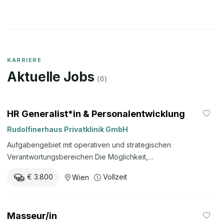
KARRIERE
Aktuelle Jobs
(
6
)
HR Generalist*in & Personalentwicklung
Rudolfinerhaus Privatklinik GmbH
Aufgabengebiet mit operativen und strategischen
Verantwortungsbereichen Die Möglichkeit,
Personalentwicklung und Organisationsentwicklung aktiv
€ 3.800
Vollzeit
Wien
mitzugestalten Eine attraktive Entwicklungsperspektive zur
Übernahme der Leitung Personalwesen Aus- und
Weiterbildungsmöglichkeiten Ein wertschätzendes
Masseur/in
Arbeitsumfeld mit kurzen Entscheidungswegen und großem