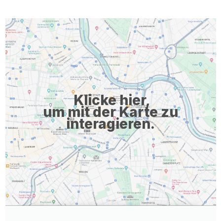
und Krankenpflege Freude am Umgang mit Menschen und an
der Teamarbeit Hohe soziale und fachliche Kompetenz
Wertschätzende Umgangsformen Ausgeprägtes
Verantwortungs- und Pflichtbewusstsein Berufserfahrung in der
onkologischen Pflege setzen wir voraus Wir bieten Ihnen Sehr
gutes & familiäres Arbeitsklima, stabile Teams
Mitarbeiterorientierter Führungsstil (Positive Leadership)
Selbständiges, autonomes pflegerisches Arbeiten ...
Klicke hier,
um mit der Karte zu
interagieren.