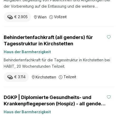
der Vorbereitung auf die Entlassung und die weitere
Versorgung nach dem Aufenthalt in der Akutgeriatrie und
€ 2.905
Vollzeit
Wien
Remobilisation Planung und Koordination der Entlassung in
Abstimmung mit dem interdisziplinären Behandlungsteam
Beratung zu Pflege-, Betreuungs- und
Behindertenfachkraft (all genders) für
Unterstützungsangeboten sowie zu sozialrechtlichen
Tagesstruktur in Kirchstetten
Fragestellungen Abstimmung mit Ärzt:innen, Pflege, Therapie
und externen Einrichtungen zur Sicherstellung einer
Haus der Barmherzigkeit
weiterführenden Versorgung Klärung sozialer, finanzieller und
Behindertenfachkraft für die Tagesstruktur in Kirchstetten bei
rechtlicher Fragestellungen im Zusammenhang mit der
HABIT, 20 Wochenstunden Teilzeit.
Entlassung Dokumentation des Entlassungsprozesses sowie
Mitwirkung an der Weiterentwicklung des
€ 3.114
Teilzeit
Kirchstetten
Entlassungsmanagements Das bringst du mit: Abgeschlossenes
Studium der Sozialen Arbeit (FH) oder Diplom der ...
DGKP | Diplomierte Gesundheits- und
Krankenpflegeperson (Hospiz) - all genders
1160 Wien, Seeböckgasse | Pflege
Haus der Barmherzigkeit