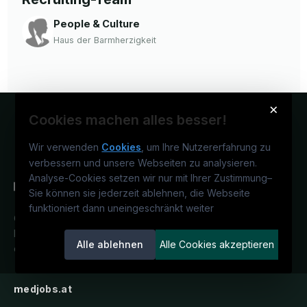
People & Culture
Haus der Barmherzigkeit
×
Cookies machen alles besser!
Wir verwenden
Cookies
, um Ihre Nutzererfahrung zu
verbessern und unsere Webseiten zu analysieren.
Analyse-Cookies setzen wir nur mit Ihrer Zustimmung
–
Sie können sie jederzeit ablehnen, die Webseite
funktioniert dann uneingeschränkt weiter
Österreichs medizinisches
Karriereportal.
Ein Service der
Alle ablehnen
Alle Cookies akzeptieren
candidatis GmbH.
medjobs.at