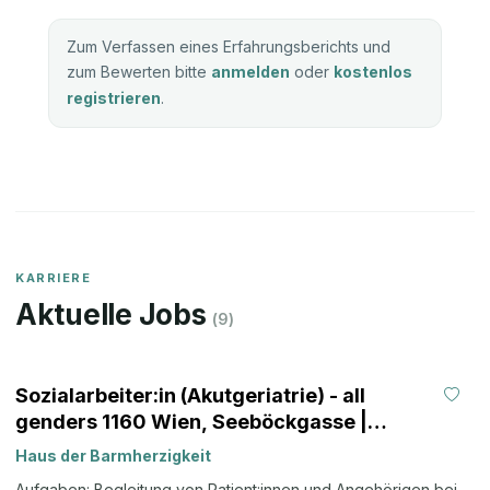
Zum Verfassen eines Erfahrungsberichts und
zum Bewerten bitte
anmelden
oder
kostenlos
registrieren
.
KARRIERE
Aktuelle Jobs
(
9
)
Sozialarbeiter:in (Akutgeriatrie) - all
genders 1160 Wien, Seeböckgasse |
Therapie / Sozialbetreuung (SOB, FSB,DSB)
Haus der Barmherzigkeit
Aufgaben: Begleitung von Patient:innen und Angehörigen bei