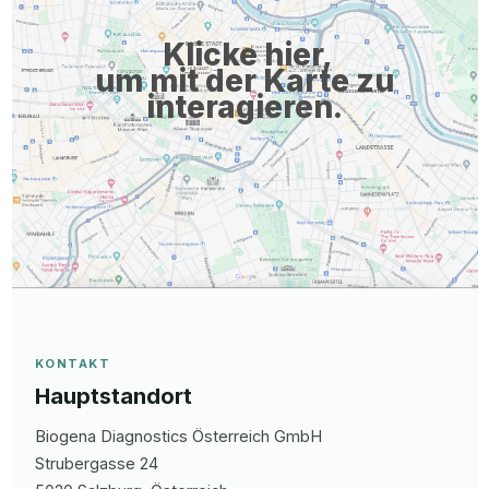
Leistungsbereitschaft und Hands-on-Mentalität mit 361-Grad-
Klicke hier,
Blickwinkel Kaufmännisches Verständnis sowie hohe Flexibilität
um mit der Karte zu
interagieren.
KONTAKT
Hauptstandort
Biogena Diagnostics Österreich GmbH
Strubergasse
24