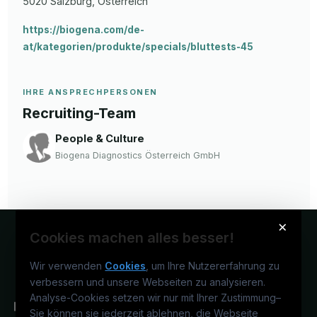
5020
Salzburg
, Österreich
https://biogena.com/de-
at/kategorien/produkte/specials/bluttests-45
IHRE ANSPRECHPERSONEN
Recruiting-Team
People & Culture
Biogena Diagnostics Österreich GmbH
×
Cookies machen alles besser!
Wir verwenden
Cookies
, um Ihre Nutzererfahrung zu
verbessern und unsere Webseiten zu analysieren.
Analyse-Cookies setzen wir nur mit Ihrer Zustimmung
–
Sie können sie jederzeit ablehnen, die Webseite