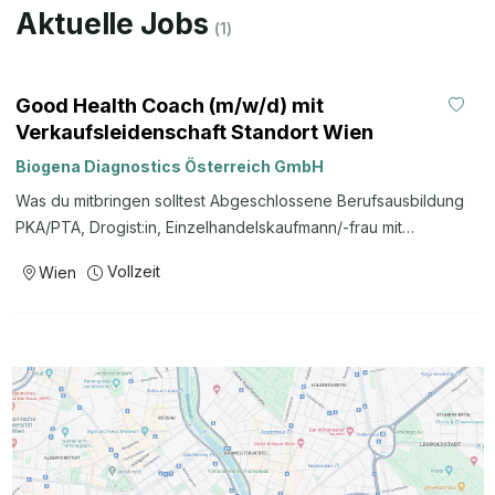
Aktuelle Jobs
(
1
)
Good Health Coach (m/w/d) mit
Verkaufsleidenschaft Standort Wien
Biogena Diagnostics Österreich GmbH
Was du mitbringen solltest Abgeschlossene Berufsausbildung
PKA/PTA, Drogist:in, Einzelhandelskaufmann/-frau mit
Zusatzausbildungen oder persönliche Weiterbildung im Bereich
Vollzeit
Wien
Gesundheit / Ernährung Auch Ernährungswissenschaftler:innen,
Biolog:innen bzw. Quereinsteiger:innen mit Verkaufstalent und
großem Interesse sind herzlich willkommen Begeisterung für
exzellenten Kundenservice und individuelle Begegnungen,
ausgeprägte Kontaktfreude und Gastfreundlichkeit
Leidenschaftliches Interesse an Mikronährstoffen, Ernährung,
Gesundheit und Wohlergehen sowie eine hohe Lern- und
Weiterentwicklungsbereitschaft Übernahme von
Eigenverantwortung, Freude am Arbeiten im Team, hohe