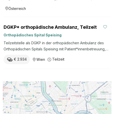
Kompetenzzentren f&uuml;r Erkrankungen und Schmerzen des
Österreich
Bewegungsapparat…
DGKP* orthopädische Ambulanz, Teilzeit
Orthopädisches Spital Speising
Teilzeitstelle als DGKP in der orthopädischen Ambulanz des
Orthopädischen Spitals Speising mit Patient*innenbetreuung,
operativer Vorbereitung, Pflegeanamnese, diagnostischen und
€ 2.934
Teilzeit
Wien
therapeutischen Maßnahmen sowie Dokumentation in SAP und
MEONA.