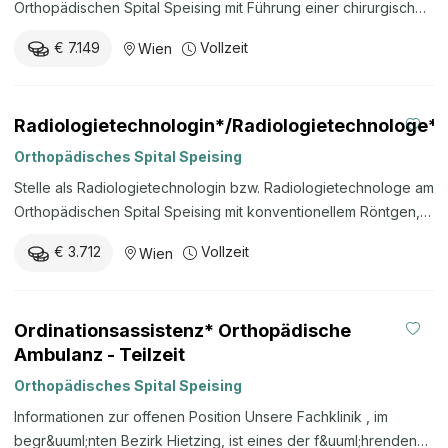
Orthopädischen Spital Speising mit Führung einer chirurgischen
Station, Vorbereitung orthopädischer Eingriffe, stationärer
€ 7.149
Vollzeit
Wien
Koordination, postoperativer Betreuung und
Entlassungsmanagement.
Radiologietechnologin*/Radiologietechnologe*
Orthopädisches Spital Speising
Stelle als Radiologietechnologin bzw. Radiologietechnologe am
Orthopädischen Spital Speising mit konventionellem Röntgen,
Computertomographie, bildgebender Assistenz bei
€ 3.712
Vollzeit
Wien
orthopädischen Interventionen, Rufbereitschaft und Einsatz im
OP sowie in der Tagesklinik.
Ordinationsassistenz* Orthopädische
Ambulanz - Teilzeit
Orthopädisches Spital Speising
Informationen zur offenen Position Unsere Fachklinik , im
begr&uuml;nten Bezirk Hietzing, ist eines der f&uuml;hrenden