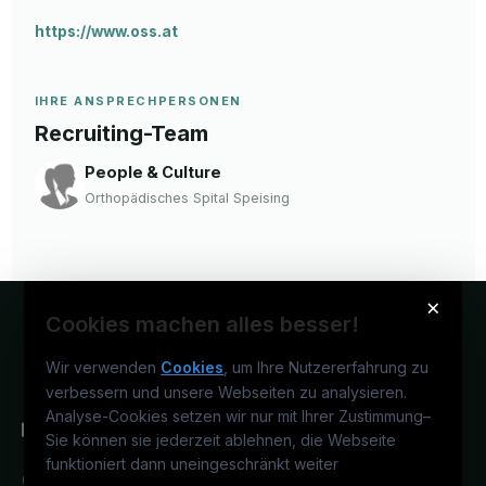
https://www.oss.at
IHRE ANSPRECHPERSONEN
Recruiting-Team
People & Culture
Orthopädisches Spital Speising
×
Cookies machen alles besser!
Wir verwenden
Cookies
, um Ihre Nutzererfahrung zu
verbessern und unsere Webseiten zu analysieren.
Analyse-Cookies setzen wir nur mit Ihrer Zustimmung
–
Sie können sie jederzeit ablehnen, die Webseite
funktioniert dann uneingeschränkt weiter
Österreichs medizinisches