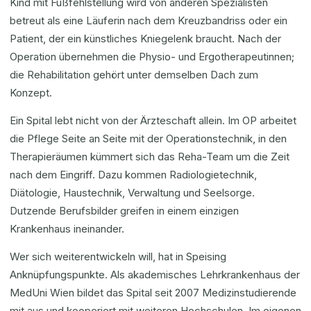
Kind mit Fußfehlstellung wird von anderen Spezialisten
betreut als eine Läuferin nach dem Kreuzbandriss oder ein
Patient, der ein künstliches Kniegelenk braucht. Nach der
Operation übernehmen die Physio- und Ergotherapeutinnen;
die Rehabilitation gehört unter demselben Dach zum
Konzept.
Ein Spital lebt nicht von der Ärzteschaft allein. Im OP arbeitet
die Pflege Seite an Seite mit der Operationstechnik, in den
Therapieräumen kümmert sich das Reha-Team um die Zeit
nach dem Eingriff. Dazu kommen Radiologietechnik,
Diätologie, Haustechnik, Verwaltung und Seelsorge.
Dutzende Berufsbilder greifen in einem einzigen
Krankenhaus ineinander.
Wer sich weiterentwickeln will, hat in Speising
Anknüpfungspunkte. Als akademisches Lehrkrankenhaus der
MedUni Wien bildet das Spital seit 2007 Medizinstudierende
mit aus und kooperiert mit weiteren Hochschulen. Im eigenen