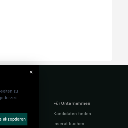
×
seiten zu
jederzeit
ebte Suchen
Für Unternehmen
P
Kandidaten finden
s akzeptieren
geassistenz
Inserat buchen