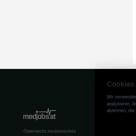
Cookies
Wir verwende
analysieren. A
medj
ablehnen, die 
War
Österreichs medizinisches
Stel