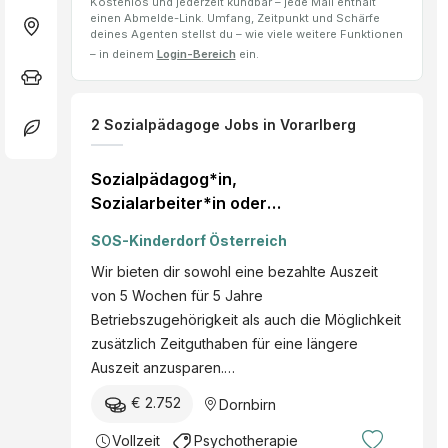
Kostenlos und jederzeit kündbar – jede Mail enthält
einen Abmelde-Link. Umfang, Zeitpunkt und Schärfe
deines Agenten stellst du – wie viele weitere Funktionen
– in deinem
Login-Bereich
ein.
2
Sozialpädagoge
Jobs
in Vorarlberg
Sozialpädagog*in,
Sozialarbeiter*in oder
Psycholog*in
SOS-Kinderdorf Österreich
Wir bieten dir sowohl eine bezahlte Auszeit
von 5 Wochen für 5 Jahre
Betriebszugehörigkeit als auch die Möglichkeit
zusätzlich Zeitguthaben für eine längere
Auszeit anzusparen.…
€ 2.752
Dornbirn
Vollzeit
Psychotherapie