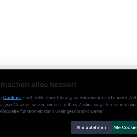
 machen alles besser!
n
Cookies
, um Ihre Nutzererfahrung zu verbessern und unsere Web
nalyse-Cookies setzen wir nur mit Ihrer Zustimmung
–
Sie können sie 
obs.at
Jobs
Beli
Webseite funktioniert dann uneingeschränkt weiter
um
medjobs.at
?
Jobs in Wien
DGK
Alle ablehnen
Alle Cookie
lenausschreibungen
Jobs in Graz
Pfle