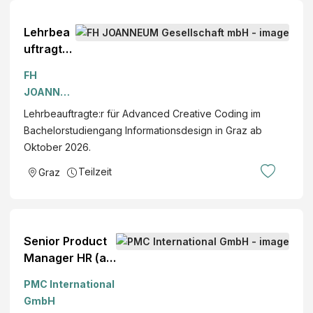
Lehrbea
uftragte:
r
FH
„Advanc
JOANNEU
ed
M
Lehrbeauftragte:r für Advanced Creative Coding im
Creative
Gesellsch
Bachelorstudiengang Informationsdesign in Graz ab
Coding“
aft mbH
Oktober 2026.
Teilzeit
Graz
Senior Product
Manager HR (all
genders)
PMC International
GmbH