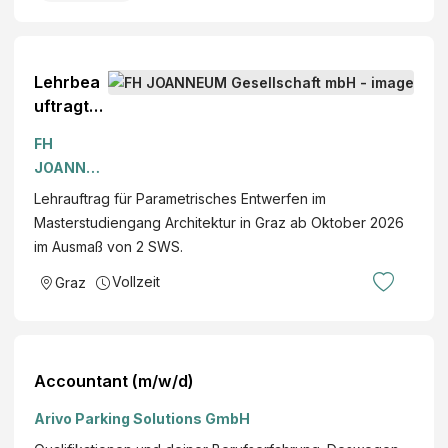
Lehrbea
uftragte:
r
FH
„Parame
JOANNEU
trisches
M
Lehrauftrag für Parametrisches Entwerfen im
Entwerfe
Gesellsch
Masterstudiengang Architektur in Graz ab Oktober 2026
n“
aft mbH
im Ausmaß von 2 SWS.
Vollzeit
Graz
Accountant (m/w/d)
Arivo Parking Solutions GmbH