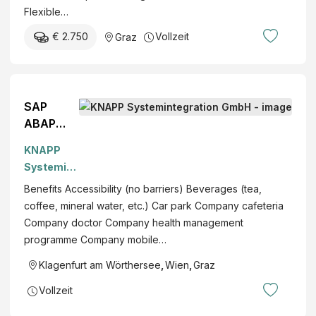
Flexible…
€ 2.750
Vollzeit
Graz
SAP
ABAP
Develope
KNAPP
r (m/f/d) -
Systemint
KNAPP
egration
Benefits Accessibility (no barriers) Beverages (tea,
GmbH
coffee, mineral water, etc.) Car park Company cafeteria
Company doctor Company health management
programme Company mobile…
Klagenfurt am Wörthersee
,
Wien
,
Graz
Vollzeit