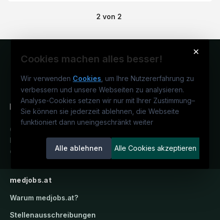
2
von
2
×
Cookies machen alles besser!
Wir verwenden
Cookies
, um Ihre Nutzererfahrung zu
verbessern und unsere Webseiten zu analysieren.
Analyse-Cookies setzen wir nur mit Ihrer Zustimmung
–
Sie können sie jederzeit ablehnen, die Webseite
funktioniert dann uneingeschränkt weiter
Österreichs medizinisches
Karriereportal.
Ein Service der
Alle ablehnen
Alle Cookies akzeptieren
candidatis GmbH.
medjobs.at
Warum
medjobs.at
?
Stellenausschreibungen