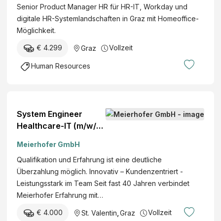
Senior Product Manager HR für HR-IT, Workday und
digitale HR-Systemlandschaften in Graz mit Homeoffice-
Möglichkeit.
€ 4.299
Vollzeit
Graz
Human Resources
System Engineer
Healthcare-IT (m/w/d)
Graz, St. Valentin, HO
Meierhofer GmbH
Österreich Vollzeit
Qualifikation und Erfahrung ist eine deutliche
Festanstellung
Überzahlung möglich. Innovativ – Kundenzentriert -
Leistungsstark im Team Seit fast 40 Jahren verbindet
Meierhofer Erfahrung mit…
€ 4.000
Vollzeit
St. Valentin
,
Graz