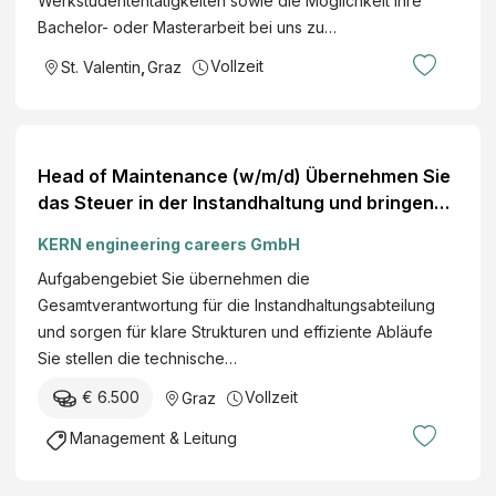
Werkstudententätigkeiten sowie die Möglichkeit Ihre
Praktikum/Werkstudiu
Bachelor- oder Masterarbeit bei uns zu…
m
Vollzeit
St. Valentin
,
Graz
Head of Maintenance (w/m/d) Übernehmen Sie
das Steuer in der Instandhaltung und bringen
Sie Hightech-Anlagen auf Höchstleistung Graz
KERN engineering careers GmbH
Umgebung Management / Führung
Aufgabengebiet Sie übernehmen die
Gesamtverantwortung für die Instandhaltungsabteilung
und sorgen für klare Strukturen und effiziente Abläufe
Sie stellen die technische…
€ 6.500
Vollzeit
Graz
Management & Leitung