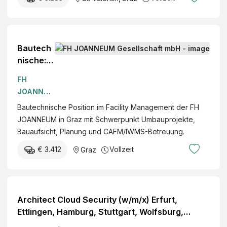
Bautech
nische:r
Mitarbeit
FH
er:in
JOANNEU
M
Bautechnische Position im Facility Management der FH
Gesellsch
JOANNEUM in Graz mit Schwerpunkt Umbauprojekte,
aft mbH
Bauaufsicht, Planung und CAFM/IWMS-Betreuung.
€ 3.412
Vollzeit
Graz
Architect Cloud Security (w/m/x) Erfurt,
Ettlingen, Hamburg, Stuttgart, Wolfsburg,
Frankfurt a. M., Köln, München, Berlin,