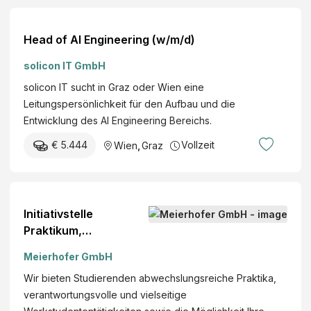
Head of AI Engineering (w/m/d)
solicon IT GmbH
solicon IT sucht in Graz oder Wien eine
Leitungspersönlichkeit für den Aufbau und die
Entwicklung des AI Engineering Bereichs.
€ 5.444
Vollzeit
Wien
,
Graz
Initiativstelle
Praktikum,
Abschlussarbeit,
Meierhofer GmbH
Werkstudent (m/w/d)
Wir bieten Studierenden abwechslungsreiche Praktika,
Österreich Mehrere
verantwortungsvolle und vielseitige
Standorte Teilzeit