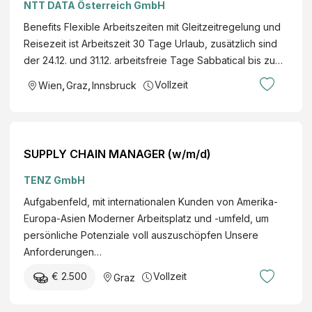
NTT DATA Österreich GmbH
Rosenheim, Wien, Graz, Innsbruck,
Benefits Flexible Arbeitszeiten mit Gleitzeitregelung und
österreichweit Cyber Security
Reisezeit ist Arbeitszeit 30 Tage Urlaub, zusätzlich sind
der 24.12. und 31.12. arbeitsfreie Tage Sabbatical bis zu…
Vollzeit
Wien
,
Graz
,
Innsbruck
SUPPLY CHAIN MANAGER (w/m/d)
TENZ GmbH
Aufgabenfeld, mit internationalen Kunden von Amerika-
Europa-Asien Moderner Arbeitsplatz und -umfeld, um
persönliche Potenziale voll auszuschöpfen Unsere
Anforderungen…
€ 2.500
Vollzeit
Graz