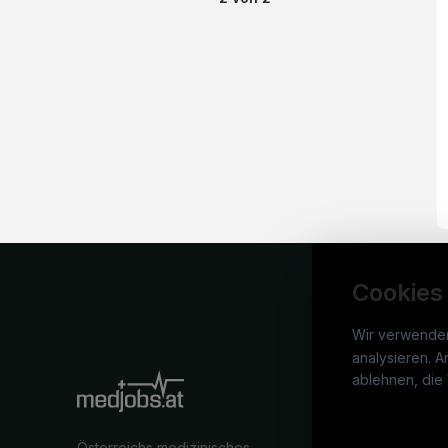
Cookies
Wir verwende
analysieren. A
medj
ablehnen, die 
War
Österreichs medizinisches