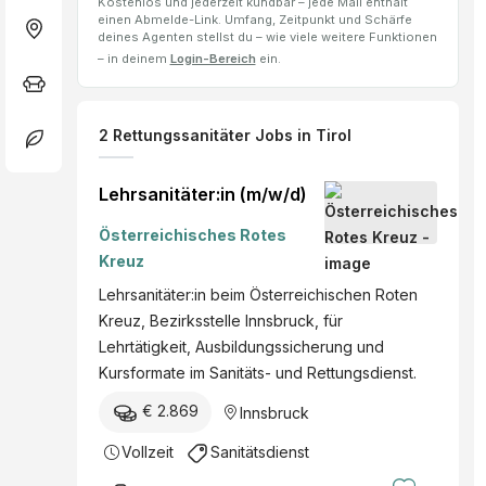
Kostenlos und jederzeit kündbar – jede Mail enthält
einen Abmelde-Link. Umfang, Zeitpunkt und Schärfe
deines Agenten stellst du – wie viele weitere Funktionen
– in deinem
Login-Bereich
ein.
2
Rettungssanitäter
Jobs
in Tirol
Lehrsanitäter:in (m/w/d)
Österreichisches Rotes
Kreuz
Lehrsanitäter:in beim Österreichischen Roten
Kreuz, Bezirksstelle Innsbruck, für
Lehrtätigkeit, Ausbildungssicherung und
Kursformate im Sanitäts- und Rettungsdienst.
€ 2.869
Innsbruck
Vollzeit
Sanitätsdienst