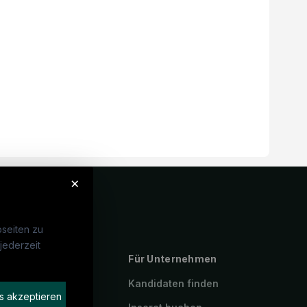
×
seiten zu
jederzeit
ebte Suchen
Für Unternehmen
P
Kandidaten finden
s akzeptieren