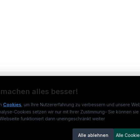
 machen alles besser!
n
Cookies
, um Ihre Nutzererfahrung zu verbessern und unsere Web
nalyse-Cookies setzen wir nur mit Ihrer Zustimmung
–
Sie können sie 
obs.at
Jobs
Beli
Webseite funktioniert dann uneingeschränkt weiter
um
medjobs.at
?
Jobs in Wien
DGK
Alle ablehnen
Alle Cookie