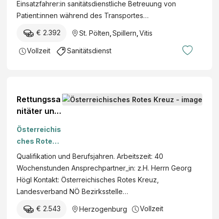
Einsatzfahrer:in sanitätsdienstliche Betreuung von
Patient:innen während des Transportes…
€ 2.392
St. Pölten
,
Spillern
,
Vitis
Vollzeit
Sanitätsdienst
Rettungssa
nitäter und
Sanitätsein
Österreichis
satzfahrer
ches Rotes
befristet
Kreuz
Qualifikation und Berufsjahren. Arbeitszeit: 40
(m/w/x),
Wochenstunden Ansprechpartner_in: z.H. Herrn Georg
VZ,
Högl Kontakt: Österreichisches Rotes Kreuz,
Herzogenb
Landesverband NÖ Bezirksstelle…
urg
€ 2.543
Vollzeit
Herzogenburg