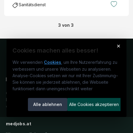
Sanitätsdienst
3
von
3
×
Cookies machen alles besser!
Wir verwenden
Cookies
, um Ihre Nutzererfahrung zu
verbessern und unsere Webseiten zu analysieren.
Analyse-Cookies setzen wir nur mit Ihrer Zustimmung
–
Sie können sie jederzeit ablehnen, die Webseite
funktioniert dann uneingeschränkt weiter
Österreichs medizinisches
Karriereportal.
Ein Service der
Alle ablehnen
Alle Cookies akzeptieren
candidatis GmbH.
medjobs.at