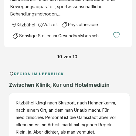
m
(
n
b
r
b
Bewegungsapparates, sportwissenschaftliche
/
m
(
i
u
s
Behandlungsmethoden,…
w
/
m
l
m
-
/
w
Vollzeit
Physiotherapie
/
Kitzbühel
i
K
G
d
/
w
t
i
m
Sonstige Stellen im Gesundheitsbereich
)
d
/
a
t
b
)
d
t
z
H
)
i
b
10
von
10
o
ü
n
h
REGION IM ÜBERBLICK
s
e
Zwischen Klinik, Kur und Hotelmedizin
z
l
e
B
n
e
Kitzbühel klingt nach Skisport, nach Hahnenkamm,
t
t
nach einem Ort, an dem man Urlaub macht. Für
r
r
medizinisches Personal ist die Gamsstadt aber vor
u
i
allem eines: ein Arbeitsmarkt mit eigenen Regeln.
m
e
Klein, ja. Aber dichter, als man vermutet.
K