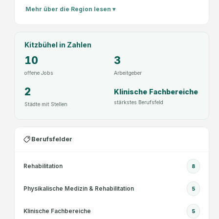
b
Mehr über die Region lesen ▾
i
s
t
-
z
G
Kitzbühel
in Zahlen
b
m
ü
10
3
b
h
H
offene Jobs
Arbeitgeber
e
2
Klinische Fachbereiche
l
stärkstes Berufsfeld
B
Städte mit Stellen
e
t
Berufsfelder
r
i
e
Rehabilitation
8
b
s
Physikalische Medizin & Rehabilitation
5
-
G
Klinische Fachbereiche
5