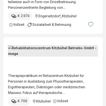
teilweise auch in Form von Einzelbetreuung
Personenzentrierte Begleitung von…
€ 2.974
Engerwitzdorf
,
Kitzbühel
Vollzeit
Sozialarbeit & Betreuung
P
r
a
R
k
e
t
h
Therapiepraktikum im Rehazentrum Kitzbühel für
i
a
Personen in Ausbildung zum Physiotherapeuten,
k
b
Ergotherapeuten, Diätologen oder medizinischen
u
i
Masseur. Fokus auf therapeutische…
m
l
T
€ 709
Vollzeit
Kitzbühel
i
h