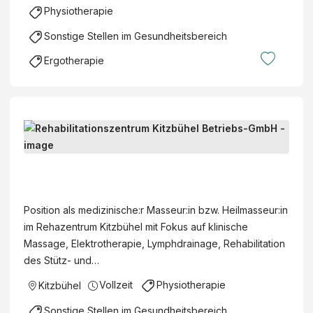
t
Physiotherapie
e
a
r
Sonstige Stellen im Gesundheitsbereich
t
a
i
Ergotherapie
p
o
i
n
e
s
z
M
e
e
n
d
R
t
.
e
r
M
h
u
Position als medizinische:r Masseur:in bzw. Heilmasseur:in
a
a
m
im Rehazentrum Kitzbühel mit Fokus auf klinische
s
b
K
Massage, Elektrotherapie, Lymphdrainage, Rehabilitation
s
i
i
des Stütz- und…
e
l
t
u
Vollzeit
Physiotherapie
Kitzbühel
i
z
r
t
b
Sonstige Stellen im Gesundheitsbereich
/