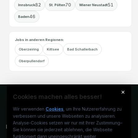
82
70
51
Innsbruck
St. Pölten
Wiener Neustadt
46
Baden
Jobs in anderen Regionen:
Oberzeiring
Kittsee
Bad Schallerbach
Oberpullendorf
×
Cookies machen alles besser!
Wir verwenden
Cookies
, um Ihre Nutzererfahrung zu
verbessern und unsere Webseiten zu analysieren.
Analyse-Cookies setzen wir nur mit Ihrer Zustimmung
–
Sie können sie jederzeit ablehnen, die Webseite
funktioniert dann uneingeschränkt weiter