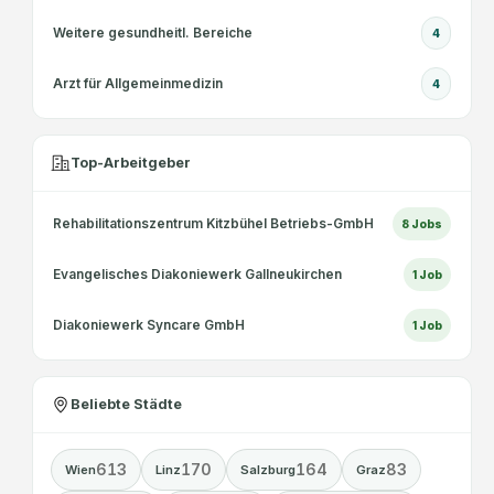
m
b
Weitere gesundheitl. Bereiche
4
H
Arzt für Allgemeinmedizin
4
Top-Arbeitgeber
Rehabilitationszentrum Kitzbühel Betriebs-GmbH
8
Jobs
Evangelisches Diakoniewerk Gallneukirchen
1
Job
Diakoniewerk Syncare GmbH
1
Job
Beliebte Städte
613
170
164
83
Wien
Linz
Salzburg
Graz