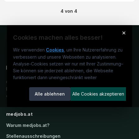
4
von
4
×
Cookies machen alles besser!
Wir verwenden
Cookies
, um Ihre Nutzererfahrung zu
verbessern und unsere Webseiten zu analysieren.
Analyse-Cookies setzen wir nur mit Ihrer Zustimmung
–
Sie können sie jederzeit ablehnen, die Webseite
funktioniert dann uneingeschränkt weiter
Österreichs medizinisches
Karriereportal.
Ein Service der
Alle ablehnen
Alle Cookies akzeptieren
candidatis GmbH.
medjobs.at
Warum
medjobs.at
?
Stellenausschreibungen