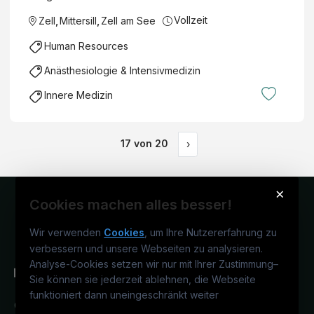
Vollzeit
Zell
,
Mittersill
,
Zell am See
Human Resources
Anästhesiologie & Intensivmedizin
Innere Medizin
17
von
20
›
×
Cookies machen alles besser!
Wir verwenden
Cookies
, um Ihre Nutzererfahrung zu
verbessern und unsere Webseiten zu analysieren.
Analyse-Cookies setzen wir nur mit Ihrer Zustimmung
–
Sie können sie jederzeit ablehnen, die Webseite
funktioniert dann uneingeschränkt weiter
Österreichs medizinisches