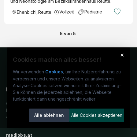
und Neonatologie am Bezirkskrankenhaus Reutte.
Vollzeit
Pädiatrie
Ehenbichl
,
Reutte
5
von
5
×
Cookies machen alles besser!
Wir verwenden
Cookies
, um Ihre Nutzererfahrung zu
verbessern und unsere Webseiten zu analysieren.
Analyse-Cookies setzen wir nur mit Ihrer Zustimmung
–
Sie können sie jederzeit ablehnen, die Webseite
funktioniert dann uneingeschränkt weiter
Österreichs medizinisches
Karriereportal.
Ein Service der
Alle ablehnen
Alle Cookies akzeptieren
candidatis GmbH.
medjobs.at