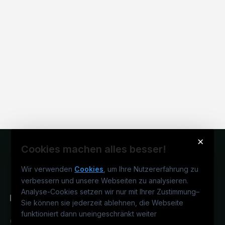
×
Cookies machen alles besser!
Wir verwenden
Cookies
, um Ihre Nutzererfahrung zu
verbessern und unsere Webseiten zu analysieren.
Analyse-Cookies setzen wir nur mit Ihrer Zustimmung
–
Sie können sie jederzeit ablehnen, die Webseite
funktioniert dann uneingeschränkt weiter
Österreichs medizinisches