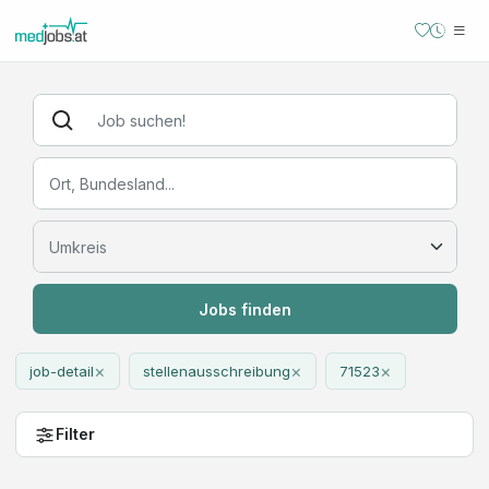
Jobs finden
×
×
×
job-detail
stellenausschreibung
71523
Filter