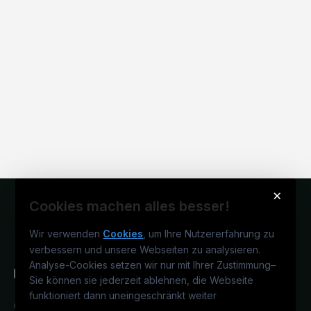
×
Cookies machen alles besser!
Wir verwenden
Cookies
, um Ihre Nutzererfahrung zu
verbessern und unsere Webseiten zu analysieren.
Analyse-Cookies setzen wir nur mit Ihrer Zustimmung
–
Sie können sie jederzeit ablehnen, die Webseite
funktioniert dann uneingeschränkt weiter
Österreichs medizinisches