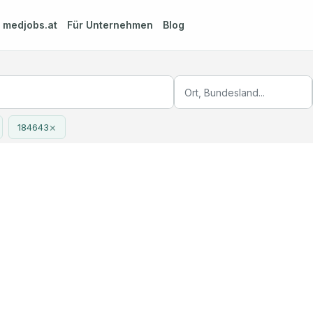
m
medjobs.at
Für Unternehmen
Blog
×
184643