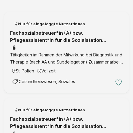
Nur für eingeloggte Nutzer:innen
Fachsozialbetreuer*in (A) bzw.
Pflegeassistent*in für die Sozialstation
Lichtenau
Tätigkeiten im Rahmen der Mitwirkung bei Diagnostik und
Therapie (nach ÄA und Subdelegation) Zusammenarbeit
im Team und Informationsweiterleitung Was wir erwarten:
St. Pölten
Vollzeit
abgeschlossene Ausbildung als Fachsozialbetreuer*in
Gesundheitswesen, Soziales
(Alt …
Nur für eingeloggte Nutzer:innen
Fachsozialbetreuer*in (A) bzw.
Pflegeassistent*in für die Sozialstation