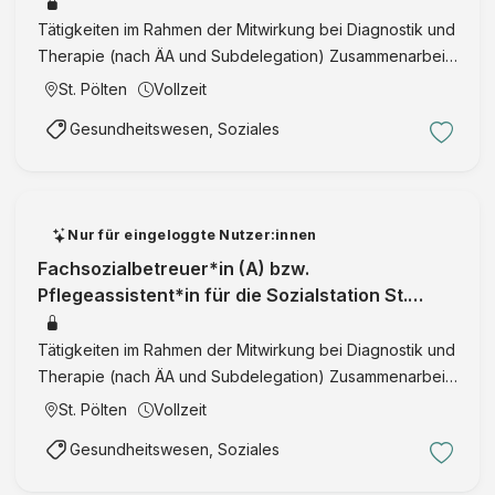
Pottenbrunn
Tätigkeiten im Rahmen der Mitwirkung bei Diagnostik und
Therapie (nach ÄA und Subdelegation) Zusammenarbeit
im Team und Informationsweiterleitung Was wir erwarten:
St. Pölten
Vollzeit
abgeschlossene Ausbildung als Fachsozialbetreuer*in
Gesundheitswesen, Soziales
(Alt …
Nur für eingeloggte Nutzer:innen
Fachsozialbetreuer*in (A) bzw.
Pflegeassistent*in für die Sozialstation St.
Pölten
Tätigkeiten im Rahmen der Mitwirkung bei Diagnostik und
Therapie (nach ÄA und Subdelegation) Zusammenarbeit
im Team und Informationsweiterleitung Was wir erwarten:
St. Pölten
Vollzeit
abgeschlossene Ausbildung als Fachsozialbetreuer*in
Gesundheitswesen, Soziales
(Alt …