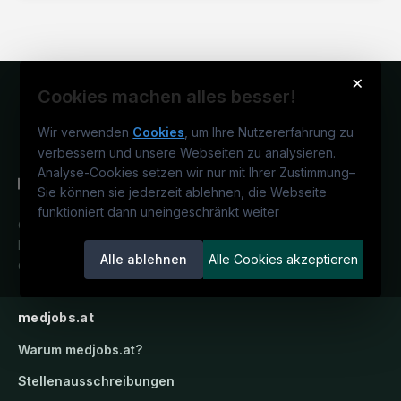
×
Cookies machen alles besser!
Wir verwenden
Cookies
, um Ihre Nutzererfahrung zu
verbessern und unsere Webseiten zu analysieren.
Analyse-Cookies setzen wir nur mit Ihrer Zustimmung
–
Sie können sie jederzeit ablehnen, die Webseite
funktioniert dann uneingeschränkt weiter
Österreichs medizinisches
Karriereportal.
Ein Service der
Alle ablehnen
Alle Cookies akzeptieren
candidatis GmbH.
medjobs.at
Warum
medjobs.at
?
Stellenausschreibungen