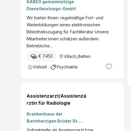
KABEG gemeinnützige
Medizin in
Dienstleistungs-GmbH
Vollzeitbeschäftigung
Wir bieten Ihnen: regelmäßige Fort- und
(m/w/d) Ort Villach
Weiterbildungen einen elektronischen
Bibliothekszugang für Fachliteratur Unsere
Mitarbeiter:innen schätzen außerdem:
Betriebliche…
€ 7.453
Villach
,
Betten
Vollzeit
Psychiatrie
Assistenzarzt/Assistenzä
rztin für Radiologie
Krankenhaus der
Barmherzigen Brüder St.
Veit/Glan
Vollzeitstelle als Assistenzarzt bzw.