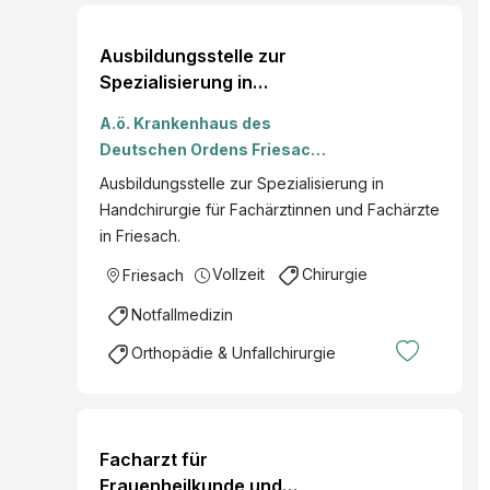
Ausbildungsstelle zur
Spezialisierung in
Handchirurgie (m/w/d) ab
A.ö. Krankenhaus des
01.07.2026
Deutschen Ordens Friesach
GmbH
Ausbildungsstelle zur Spezialisierung in
Handchirurgie für Fachärztinnen und Fachärzte
in Friesach.
Vollzeit
Chirurgie
Friesach
Notfallmedizin
Orthopädie & Unfallchirurgie
Facharzt für
Frauenheilkunde und