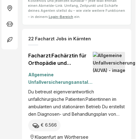
Kostenlos und jederzeit kündbar – jede Mail enthält
einen Abmelde-Link. Umfang, Zeitpunkt und Schärfe
deines Agenten stellst du – wie viele weitere Funktionen
– in deinem
Login-Bereich
ein.
22
Facharzt
Jobs
in Kärnten
Facharzt:Fachärztin für
Orthopädie und
Traumatologie
Allgemeine
Unfallversicherungsanstalt
(AUVA)
Du betreust eigenverantwortlich
unfallchirurgische Patienten:Patientinnen im
ambulanten und stationären Betrieb Du erstellst
den Diagnosen- und Behandlungsplan von…
€ 6.566
Klagenfurt am Wörthersee