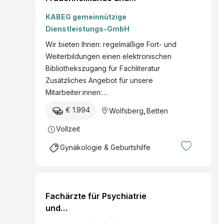
Geburtshilfe in Voll-
KABEG gemeinnützige
und/oder
Dienstleistungs-GmbH
Teilzeitbeschäftigung
Wir bieten Ihnen: regelmäßige Fort- und
(m/w/d) Ort Wolfsberg
Weiterbildungen einen elektronischen
Bibliothekszugang für Fachliteratur
Zusätzliches Angebot für unsere
Mitarbeiter:innen:…
€ 1.994
Wolfsberg
,
Betten
Vollzeit
Gynäkologie & Geburtshilfe
Fachärzte für Psychiatrie
und
Psychotherapeutische