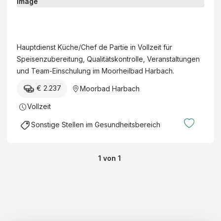
a
u
M
p
o
t
o
Hauptdienst Küche/Chef de Partie in Vollzeit für
d
r
Speisenzubereitung, Qualitätskontrolle, Veranstaltungen
i
h
und Team-Einschulung im Moorheilbad Harbach.
e
e
n
€ 2.237
Moorbad Harbach
i
s
l
Vollzeit
t
b
K
Sonstige Stellen im Gesundheitsbereich
a
ü
d
c
H
h
1
von
1
a
e
r
/
b
C
a
h
c
e