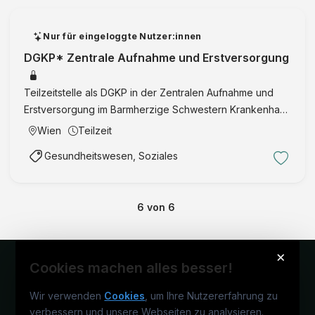
Nur für eingeloggte Nutzer:innen
DGKP* Zentrale Aufnahme und Erstversorgung
Teilzeitstelle als DGKP in der Zentralen Aufnahme und
Erstversorgung im Barmherzige Schwestern Krankenhaus
Wien mit Fokus auf Patient:innenmanagement, ambulante
Wien
Teilzeit
Erstversorgung, Triage nach MTS und Pflegeberatung.
Gesundheitswesen, Soziales
6
von
6
×
Cookies machen alles besser!
Wir verwenden
Cookies
, um Ihre Nutzererfahrung zu
verbessern und unsere Webseiten zu analysieren.