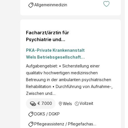
Allgemeinmedizin
Facharzt/ärztin für
Psychiatrie und
Psychotherapeutische
PKA-Private Krankenanstalt
Medizin oder Facharzt/
Wels Betriebsgesellschaft
ärztin für Allgemein- und
m.b.H.
Aufgabengebiet: • Sicherstellung einer
Familienmedizin mit PSY-
qualitativ hochwertigen medizinischen
3-Diplom
Betreuung in der ambulanten psychiatrischen
Rehabilitation • Durchführung von Aufnahme-,
Zwischen und…
€ 7.000
Vollzeit
Wels
DGKS / DGKP
Pflegeassistenz / Pflegefachassistenz