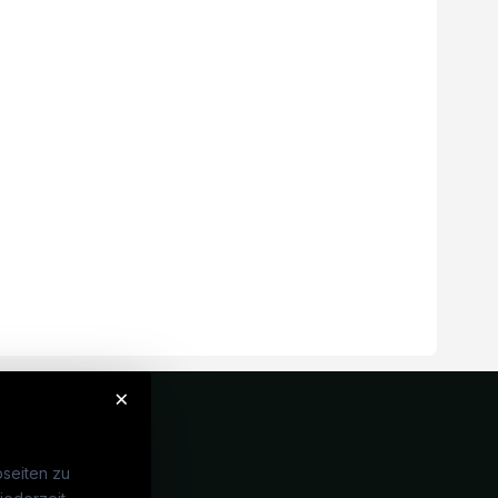
×
seiten zu