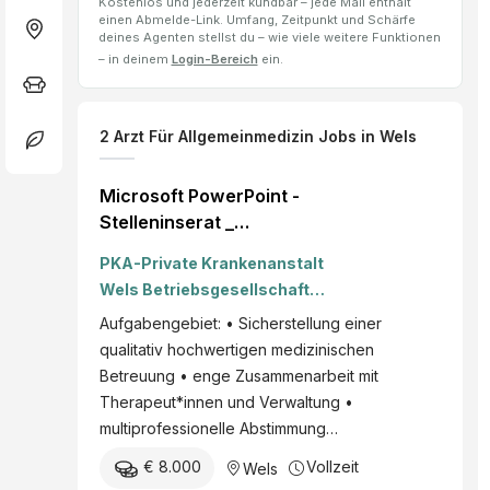
Kostenlos und jederzeit kündbar – jede Mail enthält
einen Abmelde-Link. Umfang, Zeitpunkt und Schärfe
deines Agenten stellst du – wie viele weitere Funktionen
– in deinem
Login-Bereich
ein.
2
Arzt Für Allgemeinmedizin
Jobs
in Wels
Microsoft PowerPoint -
Stelleninserat _
Allgemeinmediziner _
PKA-Private Krankenanstalt
Reha Wels_V2901.pptx
Wels Betriebsgesellschaft
m.b.H.
Aufgabengebiet: • Sicherstellung einer
qualitativ hochwertigen medizinischen
Betreuung • enge Zusammenarbeit mit
Therapeut*innen und Verwaltung •
multiprofessionelle Abstimmung…
€ 8.000
Vollzeit
Wels