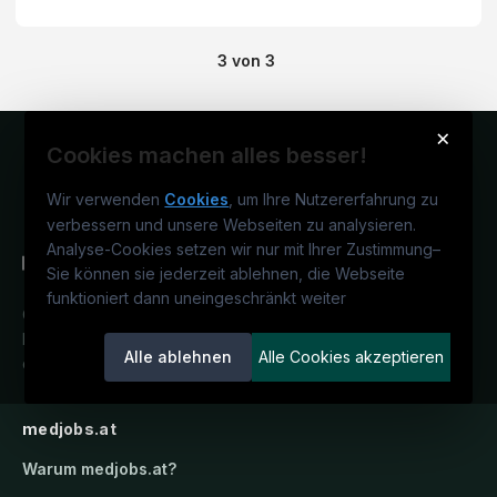
3
von
3
×
Cookies machen alles besser!
Wir verwenden
Cookies
, um Ihre Nutzererfahrung zu
verbessern und unsere Webseiten zu analysieren.
Analyse-Cookies setzen wir nur mit Ihrer Zustimmung
–
Sie können sie jederzeit ablehnen, die Webseite
funktioniert dann uneingeschränkt weiter
Österreichs medizinisches
Karriereportal.
Ein Service der
Alle ablehnen
Alle Cookies akzeptieren
candidatis GmbH.
medjobs.at
Warum
medjobs.at
?