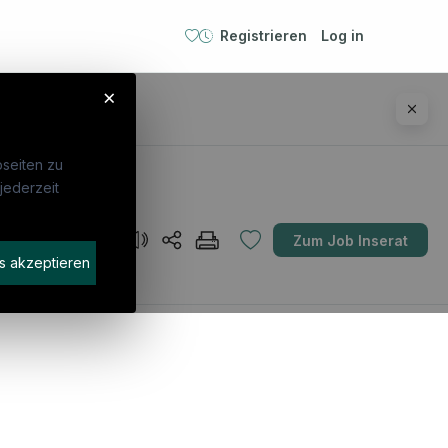
Registrieren
Log in
×
seiten zu
jederzeit
ebte Suchen
Für Unternehmen
Zum Job Inserat
P
Kandidaten finden
s akzeptieren
geassistenz
Inserat buchen
arzt
stenzarzt
iotherapeut:in
emeinmedizin