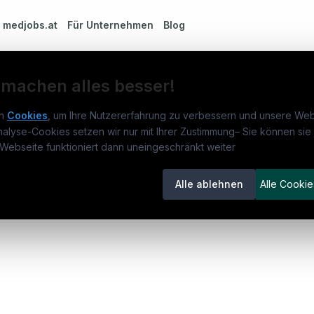
m
medjobs.at
Für Unternehmen
Blog
 machen alles besser!
n
Cookies
, um Ihre Nutzererfahrung zu verbessern und unsere Web
gleitung / Altenarbeit / Pflegeassistenz (m/w/d)
nalyse-Cookies setzen wir nur mit Ihrer Zustimmung
–
Sie können sie 
obs.at
Jobs
Beli
Webseite funktioniert dann uneingeschränkt weiter
um
medjobs.at
?
Jobs in Wien
DGK
Alle ablehnen
Alle Cookie
lenausschreibungen
Jobs in Graz
Pfle
 Betreuung
Gesundheits- und Krankenpflege
€ 2.978
itgeber entdecken
Jobs in Linz
Fach
ner
Jobs in Salzburg
Assi
emstatus
Jobs in Innsbruck
Phys
Jobs in Klagenfurt
Allg