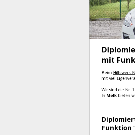
©
medjobs.at
2026
Impressum
AGB
Datenschutz
Cookie-