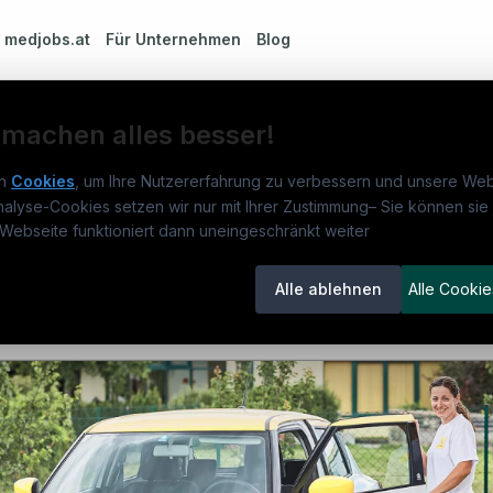
m
medjobs.at
Für Unternehmen
Blog
 machen alles besser!
n
Cookies
, um Ihre Nutzererfahrung zu verbessern und unsere Web
it Funktion "Primary Nurse" (w/m/d)
nalyse-Cookies setzen wir nur mit Ihrer Zustimmung
–
Sie können sie 
obs.at
Jobs
Beli
Webseite funktioniert dann uneingeschränkt weiter
um
medjobs.at
?
Jobs in Wien
DGK
Alle ablehnen
Alle Cookie
lenausschreibungen
Jobs in Graz
Pfle
itgeber entdecken
Jobs in Linz
Fach
ner
Jobs in Salzburg
Assi
emstatus
Jobs in Innsbruck
Phys
Jobs in Klagenfurt
Allg