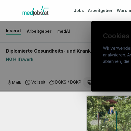
Jobs
Arbeitgeber
Waru
Inserat
Arbeitgeber
medAI
Cookies
Wir verwende
Diplomierte Gesundheits- und Krankenpflegeperson m
analysieren. A
NÖ Hilfswerk
medj
ablehnen, die 
War
Österreichs medizinisches
Stel
Vollzeit
DGKS / DGKP
€ 3.211
Melk
Karriereportal.
Ein Service der
Arbe
candidatis GmbH.
Part
Syst