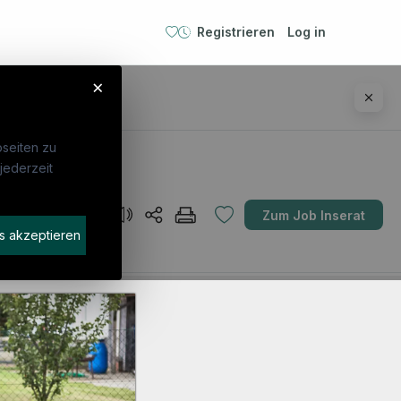
Registrieren
Log in
×
seiten zu
jederzeit
ebte Suchen
Für Unternehmen
AT
Zum Job Inserat
P
Kandidaten finden
s akzeptieren
geassistenz
Inserat buchen
arzt
stenzarzt
iotherapeut:in
emeinmedizin