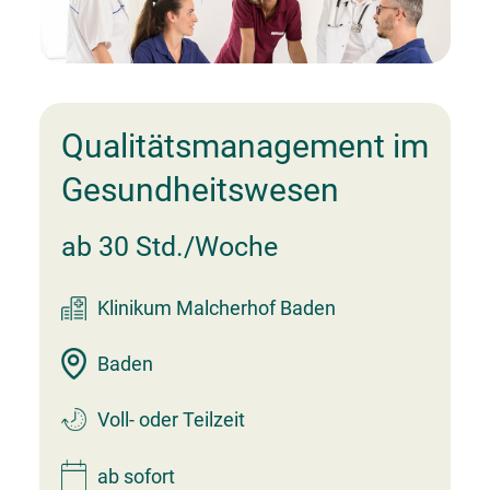
Arbeitgeber entdecken
Partner
Systemstatus
Jobs
Jobs in Wien
Jobs in Graz
Jobs in Linz
Jobs in Salzburg
Jobs in Innsbruck
Jobs in Klagenfurt
Beliebte Suchen
DGKP
Pflegeassistenz