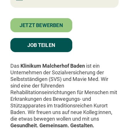
Facharzt
Assistenzarzt
Physiotherapeut:in
Allgemeinmedizin
Für Unternehmen
Kandidaten finden
Inserat buchen
©
medjobs.at
2026
Impressum
AGB
Datenschutz
Cookie-Einstellungen