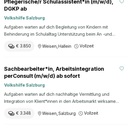
Pflegerische/r Schulassistent*in (m/w/d),
DGKP ab
Volkshilfe Salzburg
Aufgaben warten auf dich Begleitung von Kindern mit
Behinderung im Schulalltag Unterstützung beim An -und
Auskleiden Mobilität im Schulgebäude Begleitung zum
€ 3.850
Vollzeit
Weisen
,
Hallein
Schultransport Unterstützung bei Hygienemaßnahmen
Hilfestellung während des Schulunterrichts &
Nachmittagsbetreuung Quick Facts: Einsatzbereich:
Sachbearbeiter*in, Arbeitsintegration
Pflegerische Assistenz an Pflichtschulen Einsatzort: Hallein
perConsult (m/w/d) ab sofort
Wochenstunden: 30 Wochenstunden Arbeitszeit: Montag-
Freitag lt. Stundenplan Entlohnung: Nach Kollektivvertrag der
Volkshilfe Salzburg
Sozialwirtschaft Österreich (SWÖ-KV), 37 Wochenstunden mit
Aufgaben warten auf dich nachhaltige Vermittlung und
mindestens € 3.850,63 (DGKP) brutto pro Monat. Ihr Gehalt
Integration von Klient*innen in den Arbeitsmarkt wirksame
erhöht sich durch Ihre Vordienstzeiten. Bewerbungen an
Herausführung der Klient*innen aus der Sozialunterstützung mit
Sabine Huber, BA +43 662 42 39 39 bewerbungen@volkshilfe-
€ 3.348
Vollzeit
Weisen
,
Salzburg
dem Ziel ein selbstbestimmtes Leben zu führen Unterstützung
salzburg.at oder direkt online. Weitere Informationen zur
bei der Entwicklung einer realistischen und an die
Pflegerischen Assistenz an ...
Erfordernisse des Arbeitsmarktes adaptierte