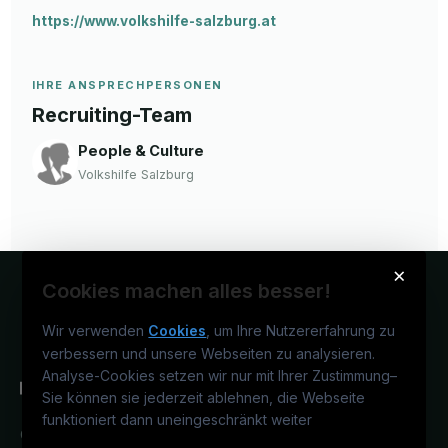
https://www.volkshilfe-salzburg.at
IHRE ANSPRECHPERSONEN
Recruiting-Team
People & Culture
Volkshilfe Salzburg
×
Cookies machen alles besser!
Wir verwenden
Cookies
, um Ihre Nutzererfahrung zu
verbessern und unsere Webseiten zu analysieren.
Analyse-Cookies setzen wir nur mit Ihrer Zustimmung
–
Sie können sie jederzeit ablehnen, die Webseite
funktioniert dann uneingeschränkt weiter
Österreichs medizinisches