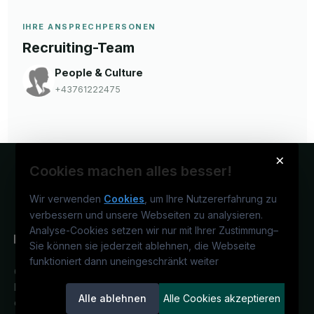
IHRE ANSPRECHPERSONEN
Recruiting-Team
People & Culture
+43761222475
×
Cookies machen alles besser!
Wir verwenden
Cookies
, um Ihre Nutzererfahrung zu
verbessern und unsere Webseiten zu analysieren.
Analyse-Cookies setzen wir nur mit Ihrer Zustimmung
–
Sie können sie jederzeit ablehnen, die Webseite
funktioniert dann uneingeschränkt weiter
Österreichs medizinisches
Karriereportal.
Ein Service der
Alle ablehnen
Alle Cookies akzeptieren
candidatis GmbH.