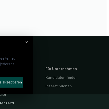
×
seiten zu
jederzeit
ebte Suchen
Für Unternehmen
P
Kandidaten finden
s akzeptieren
geassistenz
Inserat buchen
arzt
stenzarzt