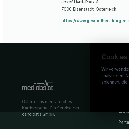
Josef Hyrtl-Platz
4
7000
Eisenstadt
, Österreich
https://www.gesundheit-burgenl
Cookies
Wir verwende
analysieren. A
medj
ablehnen, die 
War
Österreichs medizinisches
Stel
Karriereportal.
Ein Service der
Arbe
candidatis GmbH.
Part