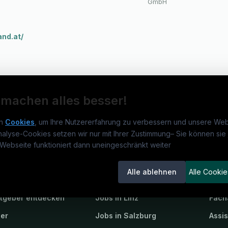
GmbH
and.at/
 machen alles besser!
n
Cookies
, um Ihre Nutzererfahrung zu verbessern und unsere Web
nalyse-Cookies setzen wir nur mit Ihrer Zustimmung
–
Sie können sie 
obs.at
Jobs
Beli
Webseite funktioniert dann uneingeschränkt weiter
um
medjobs.at
?
Jobs in Wien
DGK
Alle ablehnen
Alle Cookie
lenausschreibungen
Jobs in Graz
Pfle
itgeber entdecken
Jobs in Linz
Fach
ner
Jobs in Salzburg
Assi