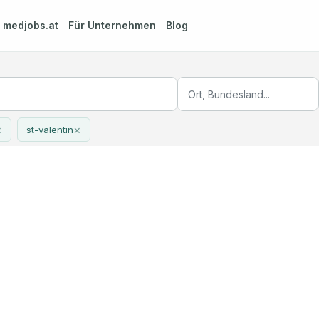
m
medjobs.at
Für Unternehmen
Blog
×
×
st-valentin