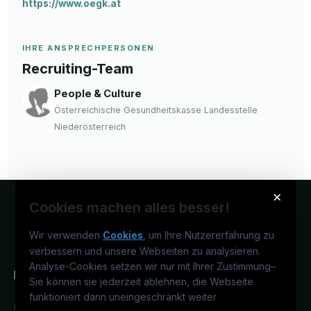
https://www.oegk.at
IHRE ANSPRECHPERSONEN
Recruiting-Team
People & Culture
Österreichische Gesundheitskasse Landesstelle
Niederösterreich
×
Cookies machen alles besser!
Wir verwenden
Cookies
, um Ihre Nutzererfahrung zu
verbessern und unsere Webseiten zu analysieren.
Analyse-Cookies setzen wir nur mit Ihrer Zustimmung
–
Sie können sie jederzeit ablehnen, die Webseite
funktioniert dann uneingeschränkt weiter
Österreichs medizinisches