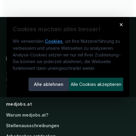
×
Cookies machen alles besser!
Wir verwenden
Cookies
, um Ihre Nutzererfahrung zu
verbessern und unsere Webseiten zu analysieren.
Analyse-Cookies setzen wir nur mit Ihrer Zustimmung
–
Sie können sie jederzeit ablehnen, die Webseite
funktioniert dann uneingeschränkt weiter
Österreichs medizinisches
Karriereportal.
Ein Service der
Alle ablehnen
Alle Cookies akzeptieren
candidatis GmbH.
medjobs.at
Warum
medjobs.at
?
Stellenausschreibungen