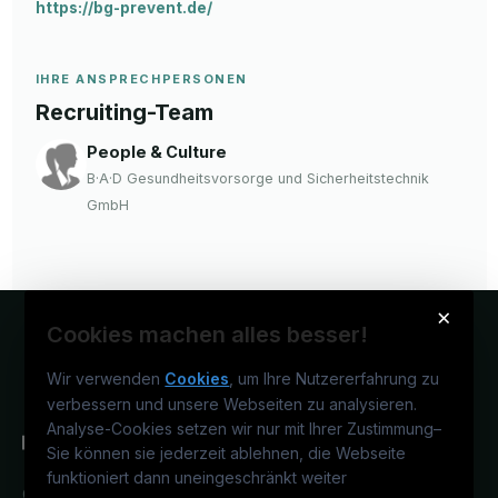
https://bg-prevent.de/
IHRE ANSPRECHPERSONEN
Recruiting-Team
People & Culture
B·A·D Gesundheitsvorsorge und Sicherheitstechnik
GmbH
×
Cookies machen alles besser!
Wir verwenden
Cookies
, um Ihre Nutzererfahrung zu
verbessern und unsere Webseiten zu analysieren.
Analyse-Cookies setzen wir nur mit Ihrer Zustimmung
–
Sie können sie jederzeit ablehnen, die Webseite
funktioniert dann uneingeschränkt weiter
Österreichs medizinisches