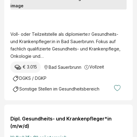
i
p
H
l
e
o
i
Voll- oder Teilzeitstelle als diplomierte:r Gesundheits-
m
l
und Krankenpfleger:in in Bad Sauerbrunn. Fokus auf
i
b
fachlich qualifizierte Gesundheits- und Krankenpflege,
e
a
Onkologie und…
r
d
t
€ 3.015
Vollzeit
Bad Sauerbrunn
S
e
a
DGKS / DGKP
:
u
r
Sonstige Stellen im Gesundheitsbereich
e
G
r
e
b
s
r
u
Dipl. Gesundheits- und Krankenpfleger*in
u
n
(m/w/d)
n
d
n