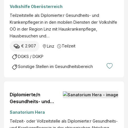
f
e
Volkshilfe Oberösterreich
t
g
m
Teilzeitstelle als Diplomierte:r Gesundheits- und
e
.
Krankenpfleger:in in den mobilen Diensten der Volkshilfe
r
b
OÖ in der Region Linz mit Hauskrankenpflege,
:
.
Hausbesuchen und…
i
H
n
€ 2.907
Teilzeit
Linz
.
(
DGKS / DGKP
m
/
Sonstige Stellen im Gesundheitsbereich
w
/
d
)
Diplomierte/n
Gesundheits- und
Krankenpfleger/in
Sanatorium Hera
Chirurgische
Teilzeit- oder Vollzeitstelle als Diplomierte:r Gesundheits-
Abteilung/Wochenklini
und Krankenpfleger:in in der chirurgischen Abteilung