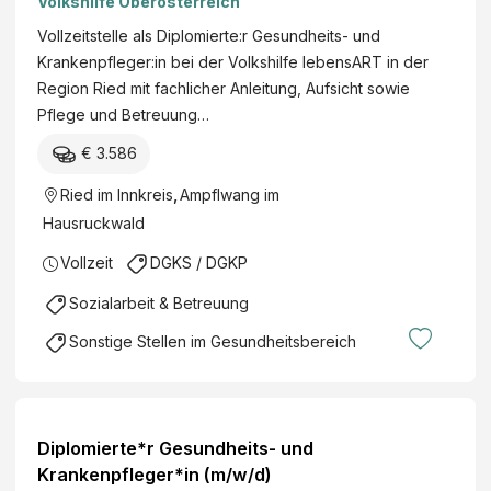
h
Volkshilfe Oberösterreich
B
e
Vollzeitstelle als Diplomierte:r Gesundheits- und
e
i
Krankenpfleger:in bei der Volkshilfe lebensART in der
t
t
Region Ried mit fachlicher Anleitung, Aufsicht sowie
r
s
Pflege und Betreuung…
i
-
e
€ 3.586
u
b
n
Ried im Innkreis
,
Ampflwang im
s
d
Hausruckwald
g
K
e
Vollzeit
DGKS / DGKP
r
s
a
Sozialarbeit & Betreuung
e
n
l
Sonstige Stellen im Gesundheitsbereich
k
l
e
s
n
c
p
h
Diplomierte*r Gesundheits- und
f
a
Krankenpfleger*in (m/w/d)
l